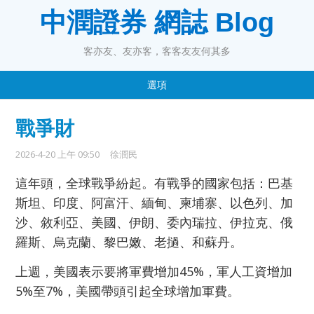
中潤證券 網誌 Blog
客亦友、友亦客，客客友友何其多
選項
戰爭財
2026-4-20 上午 09:50
徐潤民
這年頭，全球戰爭紛起。有戰爭的國家包括：巴基
斯坦、印度、阿富汗、緬甸、柬埔寨、以色列、加
沙、敘利亞、美國、伊朗、委內瑞拉、伊拉克、俄
羅斯、烏克蘭、黎巴嫩、老撾、和蘇丹。
上週，美國表示要將軍費增加45%，軍人工資增加
5%至7%，美國帶頭引起全球增加軍費。