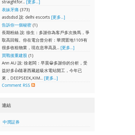
straightfor...
[更多...]
表妹牙痛
(373)
asdsdsd 說: delhi escorts
[更多...]
告訴你一個秘密
(1)
長期粉絲 說: 徐生：多謝你為客戶多次換馬，爭
取高回報。你在電台曾分析：華潤置地1109有
很多收租物業，現在息率高及...
[更多...]
買戰後重建股
(1)
Ann AU 說: 徐老闆：早晨😀多謝你的分析，受
益好多👍隨著西藏超級水電站開工，今年已
來，DEEPSEEK,KIM...
[更多...]
Comment RSS
連結
中潤証券