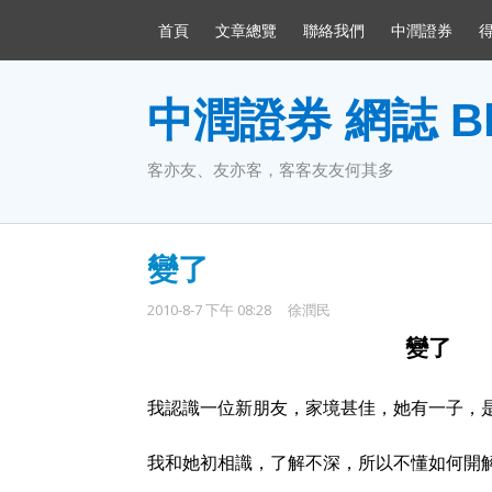
首頁
文章總覽
聯絡我們
中潤證券
中潤證券 網誌 Bl
客亦友、友亦客，客客友友何其多
變了
2010-8-7 下午 08:28
徐潤民
變了
我認識一位新朋友，家境甚佳，她有一子，
我和她初相識，了解不深，所以不懂如何開