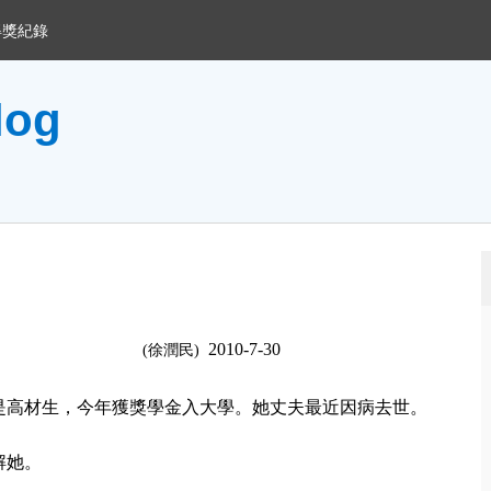
得獎紀錄
og
2010-7-30
(
徐潤民
)
是高材生，今年獲獎學金入大學。她丈夫最近因病去世。
解她。