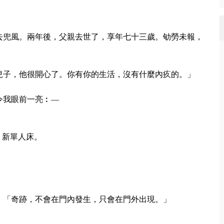
去兜風。兩年後，父親去世了，享年七十三歲。劬勞未報，
兒子，他很開心了。你有你的生活，沒有什麼內疚的。」
令我眼前一亮︰—
，新單人床。
。
︰「奇跡，不會在門內發生，只會在門外出現。」