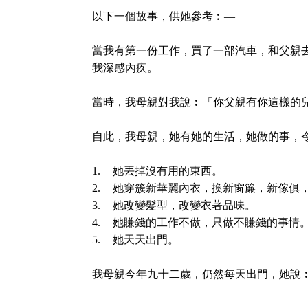
以下一個故事，供她參考︰—
當我有第一份工作，買了一部汽車，和父親
我深感內疚。
當時，我母親對我說︰「你父親有你這樣的
自此，我母親，她有她的生活，她做的事，
1.
她丟掉沒有用的東西。
2.
她穿簇新華麗內衣，換新窗簾，新傢俱
3.
她改變髮型，改變衣著品味。
4.
她賺錢的工作不做，只做不賺錢的事情
5.
她天天出門。
我母親今年九十二歲，仍然每天出門，她說