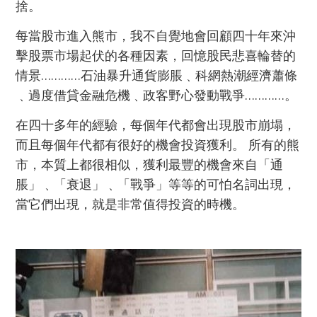
捨。
每當股市進入熊市，我不自覺地會回顧四十年來沖
擊股票市場起伏的各種因素，回憶股民悲喜輪替的
情景
…………
石油暴升通貨膨脹﹑科網熱潮經濟蕭條
﹑過度借貸金融危機﹑政客野心發動戰爭…………。
在四十多年的經驗，每個年代都會出現股市崩塌，
而且每個年代都有很好的機會投資獲利。 所有的熊
市，本質上都很相似，獲利最豐的機會來自「通
脹」﹑「衰退」﹑「戰爭」等等的可怕名詞出現，
當它們出現，就是非常值得投資的時機。