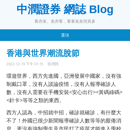
中潤證券 網誌 Blog
客亦友、友亦客，客客友友何其多
選項
香港與世界潮流脫節
2022-12-19 下午 01:15
徐潤民
環遊世界，西方先進國，亞洲發展中國家，沒有強
制戴口罩，沒有人談論疫情，沒有人報導確診人
數，沒有人需要在手機安裝<安心出行><黃碼綠碼>
<針卡>等等之類的東西。
西方人認為，中招就中招，確診就確診，有什麼大
不了！外國已很少新聞報導確診人數等等的厭倦消
息，更沒有強制學生及市民打了疫苗才能進入學校