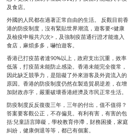
及食店。
外國的人民都在過著正常自由的生活。 反觀目前香
港的防疫制度，沒有緊貼世界潮流，遊客要<健康
及檢疫申報共六次>，及強制疫苗通行證才能進入
食店，麻煩多多，嚇怕遊客。
香港已打疫苗者達90%以上，政府支出沉重，效率
低落，打疫苗未能防止感染。香港未能完全復常，
因此缺乏競爭力，是阻礙了外來游客及外資流入的
原因。香港的防疫制度仍然在製造貿易逆差，在增
加財政赤字，嚴重破壞香港經濟及市民正常生活。
防疫制度反反復復三年，三年的付出，值不值得？
答案要客觀公正，不存偏見。有利有害，有害的包
括:兒童語言障礙，學校教育停滯，財務困擾，家庭
糾紛，健康倒退等等，都已有個案。