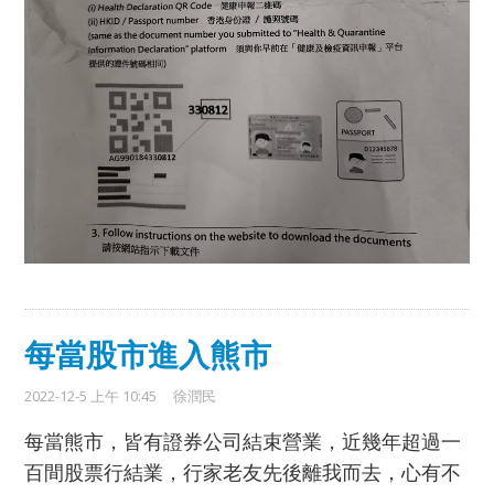
每當股市進入熊市
2022-12-5 上午 10:45
徐潤民
每當熊市，皆有證券公司結束營業，近幾年超過一
百間股票行結業，行家老友先後離我而去，心有不