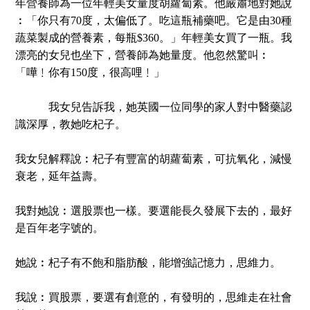
年營養師為一位年輕美女量度胡蘿蔔素。他嚴肅地對她說
︰「你只有
70
度，太偏低了。吃這瓶補藥吧。它是由
30
種
蔬菜製成的營養素，每瓶
$360
。」年輕美女買了一瓶。我
漂亮的女兒也坐下，營養師為她量度。他忽然驚叫︰
「嘩﹗你有
150
度，很高哩﹗」
我女兒告訴我，她英國一位同學的家人對中醫藥認
識深厚，教她吃杞子。
我女兒解釋說︰杞子有豐富的胡蘿蔔素，可抗氧化，減慢
衰老，延年益壽。
我對她說︰選股票也一樣。要選能長久發展下去的，最好
是百年老字號的。
她說︰杞子有不飽和脂肪酸，能增強記憶力，思維力。
我說︰買股票，要選有創意的，有發明的，思維走在社會