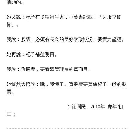
前頭的。
她又說︰杞子有多種維生素，中藥書記載︰「久服堅筋
骨」。
我說︰股票，必須有長久的良好財政狀況，要實力堅穩。
她再說︰杞子補益明目。
我說︰選股票，要看清管理層的真面目。
她恍然大悟說︰哦，我懂了。買股票要買像杞子一般的股
票。
(
徐潤民．
2010
年
虎年
初
三 )