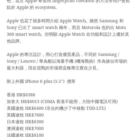
色，
這次
Apple
希望用
fingerprint checkout
的方法令用戶更粘
貼於
Apple
的
ecosystem.
Apple
也花了很多時間介紹
Apple Watch,
雖然
Samsung
和
Sony
已出了
smart watch
兩年，
而且
Motorola
也約出
Moto
360 smart watch,
但明顯
Apple Watch
在功能和設計上優於其
他品牌。
Apple
的專注設計，
用心打造優質產品，
不同於
Samsung /
Sony / Lenovo /
華為
般以海量手機
(
機海戰術
)
作為搶佔市場的
最大利器，
現在混戰的市場裡這種專注實在少見。
附上外國
iPhone 6 plus (5.5")
價單
香港
HK$6388
加拿大
HK$6013 (CDMA
香港不能用，
大陸中國電訊
可用
)
美國連稅
HK$6400 (非合約機少了中移動 TDD-LTE
)
英國連稅
HK$7800
日本連稅
HK$6300
澳洲連稅
HK$7000
法國連稅
HK$8100