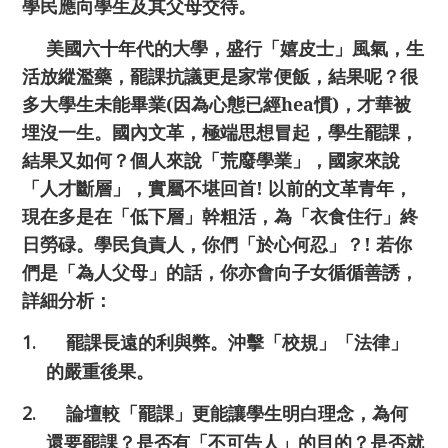
學民應向學生及其父母交待。
美國六十年代的大學，盛行「嬉皮士」風氣，生
活放縱濫藥，罷課抗議更是家常便飯，結果呢？很
多大學生未能畢業
(
因為心態已經
hea
慣
)
，才華被
埋沒一生。國內文革，極端思想冒起，學生罷課，
結果又如何？個人來說「荒廢學業」，國家來說
「人才斷層」，實屬不堪回首
!
以前的文革青年，
現在多是在「低下層」幹粗活，為「衣食住行」終
日勞碌。學民負責人，你們「於心何忍」？
!
若你
們是「為人父母」的話，你亦會向子女循循善誘，
詳細分析：
1.
罷課長遠的利與弊。沖擊「校規」「法律」
的嚴重後果。
2.
論壇較「罷課」更能讓學生明白理念，為何
還要罷課？是否有「不可告人」的目的？是否就