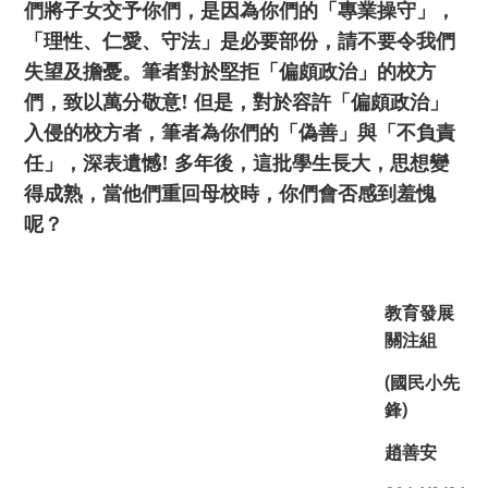
們將子女交予你們，是因為你們的
「專業操守」，
「理性、仁愛、守法」是必要部份，請不要令我們
失望及擔憂。筆者對於堅拒「偏頗政治」的校方
們，致以萬分敬意
!
但是，對於容許「偏頗政治」
入侵的校方者，筆者
為你們的
「偽善」與「不負責
任」，深表遺憾
!
多年後，這批學生長大，思想變
得成熟，當他們重回母校時，你們會否感到羞愧
呢？
教育發展
關注組
(
國民小先
鋒
)
趙善安