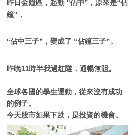
昨日金鐘區，起動
佔中
，原來是
佔
"
”
“
鐘
，
”
佔中三子
，變成了
佔鐘三子
。
“
”
“
”
昨晚
時半我過红隧，通暢無阻。
11
全球各國的學生運動，從來沒有成功
的例子。
今天股市如果下跌，是投資的機會
。