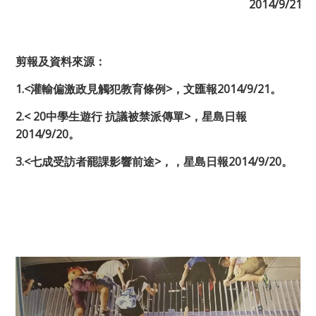
2014/9/21
剪報及資料來源：
1.<
灌輸偏激政見觸犯教育條例
>
，文匯報
2014/9/21
。
2.<
20
中學生遊行
抗議被禁派傳單
>
，星島日報
2014/9/20
。
3.<
七成受訪者罷課影響前途
>
，，星島日報
2014/9/20
。