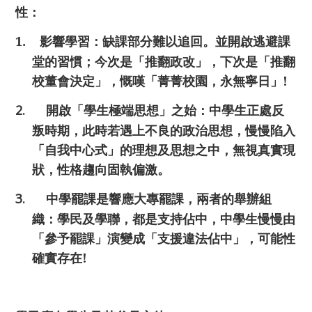
性：
1.
影響學習：缺課部分難以追回。並開啟逃避課
堂的習慣；今次是「推翻政改」，下次是「推翻
校董會決定」，慨嘆「菁菁校園，永無寧日」
!
2.
開啟「學生極端思想」之始：中學生正處反
叛時期，此時若遇上不良的政治思想，慢慢陷入
「自我中心式」的理想及思想之中，無視真實現
狀，性格趨向固執偏激。
3.
中學罷課是響應大專罷課，兩者的舉辦組
織：學民及學聯，都是支持佔中，中學生慢慢由
「參予罷課」演變成「支援違法佔中」，可能性
確實存在
!