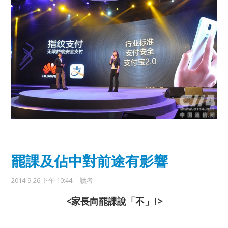
罷課及佔中對前途有影響
2014-9-26 下午 10:44
讀者
<
家長向罷課說
「不」
!
>