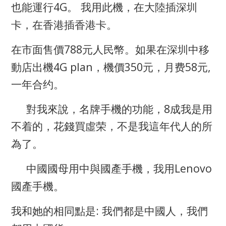
4G
也能運行
。
我用此機，在大陸插深圳
卡，在香港插香港卡。
788
在市面售價
元人民幣。如果在深圳中移
4G plan
350
58
,
動店出機
，機價
元，月费
元
一年合约。
8
對我來說，名牌手機的功能，
成我是用
不着的，花錢買虛荣，不是我這年代人的所
為了。
Lenovo
中國國母用中與國產手機，我用
國產手機。
:
我和她的相同點是
我們都是中國人，我們