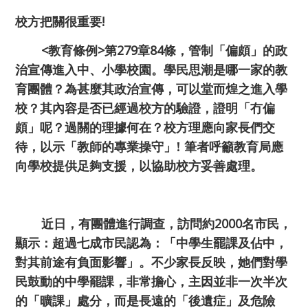
校方把關很重要
!
<
教育條例
>
第
279
章
84
條，管制
「偏頗」的政
治宣傳進入中、小學校園。學民思潮是哪一家的教
育團體？為甚麼其政治宣傳，可以堂而煌之進入學
校？其內容是否已經過校方的驗證，證明「冇偏
頗」呢？過關的理據何在？校方理應向家長們交
待，以示「教師的專業操守」
!
筆者呼籲教育局應
向學校提供足夠支援，以協助校方妥善處理。
近日，有團體進行調查，訪問約
2000
名市民，
顯示：超過七成
市民認為：「中學生罷課及佔中，
對其前途有負面影響」。
不少家長反映，她們對學
民鼓動的中學罷課，非常擔心，主因並非一次半次
的
「曠課」處分，而是長遠的「後遺症」及危險