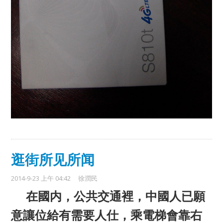
逛街所见所闻
2014-9-23 上午 04:42
徐潤民
在國内，公共交通裡，中國人已願
意讓位給有需要人仕，乘電梯會靠右