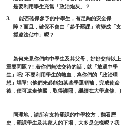
是要利用學生充當「政治炮灰」？
3.
能否確保參予的中學生，有足夠的安全保
障？而且，確保不會由「參予罷課」演變成「支
援違法佔中」呢？
為何未見你們向中學生及其父母，好好交待以上
重要問題？
!
若你們無法交待的話，就「放過中學
生」吧
!
不要利用學生的熱血，為你們的「政治理
想」埋單
! (
他們未必能如某些學運領袖，完成使命
後，便可遠走他國，取得護照，繼續在大學進修。
)
同理地，請所有支持罷課的中學校方，翻看歷
史，罷課學生及其家人的下場，大多是怎樣呢？我