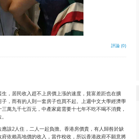
評論 (0)
叢生，居民收入趕不上房價上漲的速度，貧富差距也在擴
房子，而有的人則一套房子也買不起。上週中文大學經濟學
十三萬九千七百元，中產家庭需要十七年不吃不喝不消費，
位。
位應該2人住，二人一起負擔。香港房價貴，有人歸咎於缺
政府依賴高地價的收入，當作稅收，所以香港政府不願意將