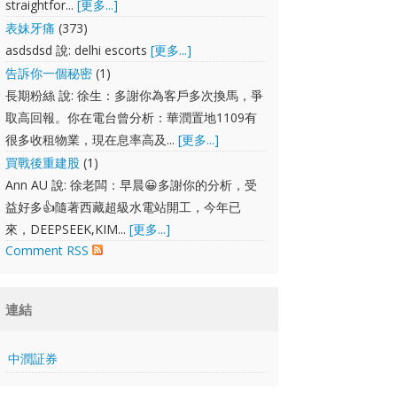
straightfor...
[更多...]
表妹牙痛
(373)
asdsdsd 說: delhi escorts
[更多...]
告訴你一個秘密
(1)
長期粉絲 說: 徐生：多謝你為客戶多次換馬，爭
取高回報。你在電台曾分析：華潤置地1109有
很多收租物業，現在息率高及...
[更多...]
買戰後重建股
(1)
Ann AU 說: 徐老闆：早晨😀多謝你的分析，受
益好多👍隨著西藏超級水電站開工，今年已
來，DEEPSEEK,KIM...
[更多...]
Comment RSS
連結
中潤証券