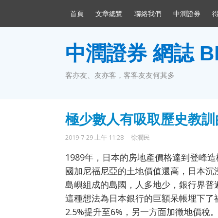
首頁
文章總覽
聯絡我們
中潤證券
中潤證券 網誌 Bl
客亦友、友亦客，客客友友何其多
極少數人有吸取歷史教訓
2019-7-29 上午 11:28
徐潤民
1989年，日本的房地產價格達到登峰
國加尼福尼亞的土地價值還高，日本沉
島嶼組成的島國，人多地少，銀行界普
這種想法為日本銀行的巨額呆帳埋下了禍
2.5%提升至6%，另一方面加徵地價稅