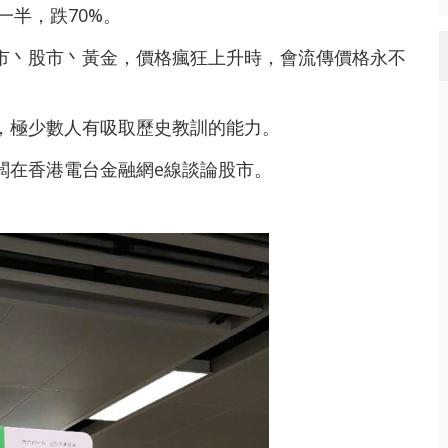
一半，跌70%。
市丶股市丶黃金
，價格瘋狂上升時，會流傳價格永不
，極少數人有吸取歷史教訓的能力。
闆在香港電台金融網e線談論股市。