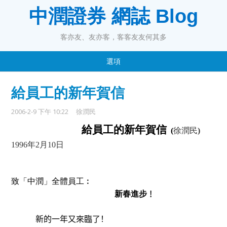
中潤證券 網誌 Blog
客亦友、友亦客，客客友友何其多
選項
給員工的新年賀信
2006-2-9 下午 10:22
徐潤民
給
員工
的新年賀信
(
徐潤民
)
1996
年
2
月
10
日
致「中潤」全體員工︰
新春進步﹗
新的一年又來臨了！