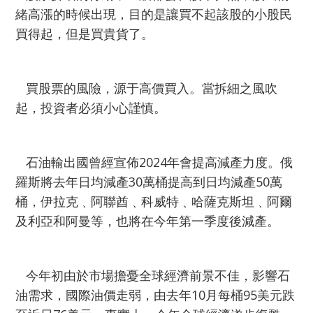
緒高漲的時候出現，目的是讓買不起該股的小股民
買得起，但是買貴貨了。
買股票的風險，源于高價買入。當拆細之風吹
起，投資者必須小心謹慎。
石油輸出國曾經宣佈2024年會提高減產力度。俄
羅斯將去年日均減產30萬桶提高到日均減產50萬
桶，伊拉克﹑阿聯酋﹑科威特﹑哈薩克斯坦﹑阿爾
及利亞和阿曼等，也將在今年第一季度後減產。
今年初由於市場擔憂全球經濟前景不佳，影響石
油需求，國際油價走弱，由去年10月每桶95美元跌