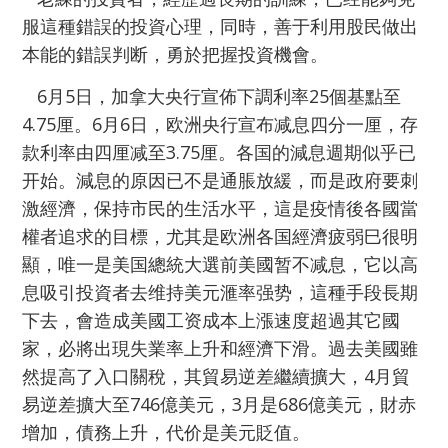
服這種錯誤的投資心理，同時，善于利用股民做出
本能的錯誤判断，勇於把握投資機會。
6月5日，加拿大央行宣佈下調利率25個基點至
4.75厘。6月6日，欧洲央行宣布减息四分一厘，存
款利率由四厘减至3.75厘。各国的減息週期似乎已
开始。減息的原因已不是通脹放緩，而是政府要刺
激經濟，保持市民的生活水平，這是疫情後各國當
權者追求的目標，尤其是欧洲各国經濟疲弱巳很明
顯，唯一是美国總統大選前美國暂不减息，它以高
息吸引投資者去维持美元滙率强势，這種手段長期
下去，會造成美國工资成本上漲速度超過其它國
家，必將出現失業率上升和經濟下滑。過去美國雖
然提高了入口關稅，其貿易逆差繼續擴大，4月貿
易逆差擴大至746億美元，3月是686億美元，財赤
增加，債務上升，代价是美元貶值。