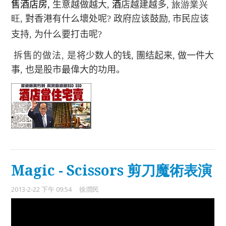
售酒店房
,
生意越做越大
,
酒
店越建越多
, 旅游業兴
旺,
對香港有什么壞处呢
?
政府应该鼓励
,
市民应该
支持
,
为什么要打击呢
?
拆售的做法
,
是
将少数人的钱
,
團结起来
,
做一件大
事
,
也
是股市最偉大的功用。
Magic - Scissors 剪刀魔術表演
2013-2-22 下午 09:54
徐潤民