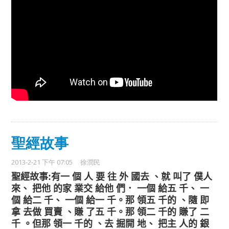
聖經故事
2013-2-21 下午 07:05
徐潤民
聖經故事
有一
個
人
要
往
外
國
去
、
就
叫
了
僕
人
:
來
、
把
他
的
家
業
交
給
他
們
．
一
個
給
五
千
、
一
個
給
二
千
、
一
個
給
一
千
。那
領
五
千
的
、
隨
即
拿
去
做
買
賣
、
賺
了
五
千
。那
領
二
千
的
賺
了
二
千
。但
那
領
一
千
的
、
去
掘
開
地
、
把
主
人
的
銀