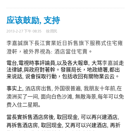
应该鼓励, 支持
2013-2-27 下午 08:35
徐潤民
李嘉誠旗下長江實業近日拆售旗下服務式住宅雍
澄軒，被外界視為
:
酒店當住宅賣
。
電台
,
電視時事評論員
,
以及各大報章
,
大骂
李嘉誠
走
法律罅
,
與政府對著幹
。
發展局长，地政總署
,
都出
来说話
,
说會採取行動，包括收回有關物業云云。
事实上
,
酒
店房出售
,
外国很普遍
,
我朋友十年前
,
在
澳洲买了一间
,
面向白色沙滩
,
無敵海景
,
每年可以免
费入住二星期
。
當長實拆售酒店房後
,
取回现金
,
可以再兴建酒店
,
再拆售酒店房
,
取回现金
,
又再可以兴建酒店
,
再折