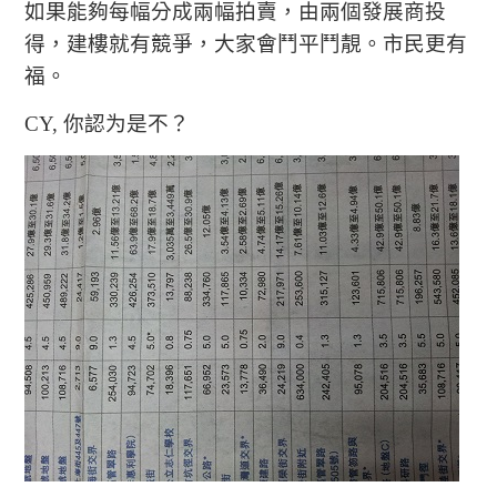
如果能夠每幅分成兩幅拍賣，由兩個發展商投
得，建樓就有競爭，大家會鬥平鬥靚。市民更有
福。
CY,
你認为是不？