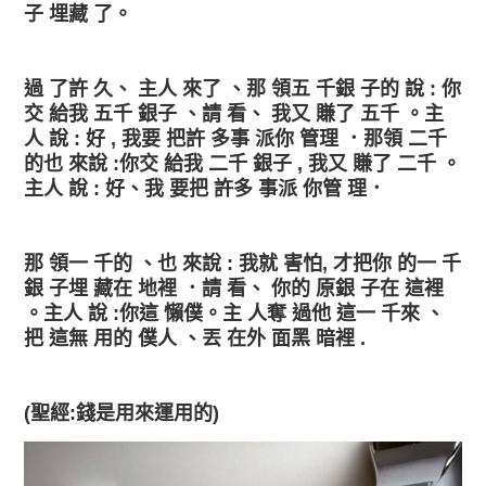
子
埋
藏
了
。
過
了
許
久
、
主
人
來
了
、
那
領
五
千
銀
子
的
說
你
:
交
給
我
五
千
銀
子
、
請
看
、
我
又
賺
了
五
千
。主
人
說
好
我
要
把
許
多
事
派
你
管
理
．那
領
二
千
:
,
的
也
來
說
你
交
給
我
二
千
銀
子
我
又
賺
了
二
千
。
:
,
主
人
說
好
、我
要
把
許
多
事
派
你
管
理
．
:
那
領
一
千
的
、
也
來
說
我
就
害
怕
才把
你
的
一
千
:
,
銀
子
埋
藏
在
地
裡
．
請
看
、
你
的
原
銀
子
在
這
裡
。主
人
說
你
這
懶
僕。主
人
奪
過
他
這
一
千
來
、
:
把
這
無
用
的
僕
人
、
丟
在
外
面
黑
暗
裡
.
聖經
錢是用來運用的
(
:
)