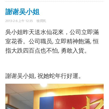
謝谢吴小姐
2013-2-6 上午 12:35
徐潤民
吳小姐
昨天
送水仙花來，公司立即滿
室花香。公司職员, 立即精神飽滿, 恒
指大跌四百点也不怕, 勇敢入貨。
謝谢吴小姐, 祝她蛇年行好運。