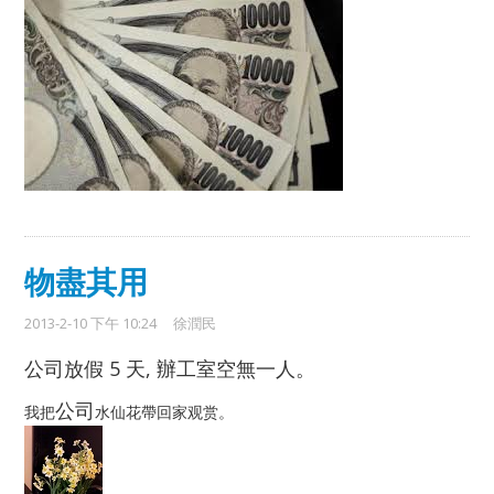
物盡其用
2013-2-10 下午 10:24
徐潤民
公司放假 5 天, 辦工室空無一人。
公司
我把
水仙花帶回家观赏。