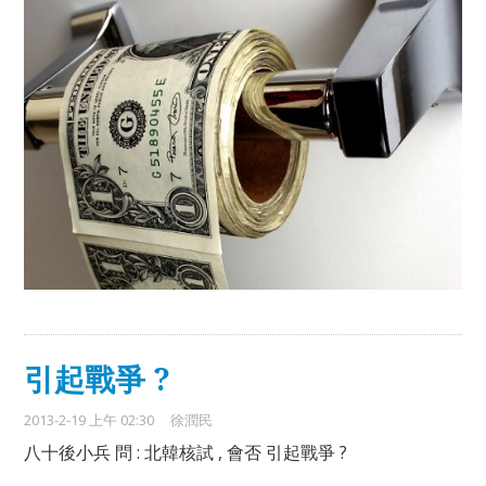
引起戰爭 ?
2013-2-19 上午 02:30
徐潤民
八十後小兵 問 : 北韓核試 , 會否 引起戰爭 ?