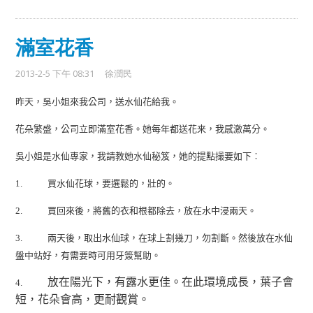
滿室花香
2013-2-5 下午 08:31
徐潤民
昨天，吳小姐來我公司，送水仙花給我。
花朵繁盛，公司立即滿室花香。她每年都送花来，我感激萬分。
吳小姐是水仙專家，我請教她水仙秘笈，她的提點撮要如下︰
買水仙花球，要選鬆的，壯的。
1.
買回來後，將舊的衣和根都除去，放在水中浸兩天。
2.
兩天後，取出水仙球，在球上割幾刀，勿割斷。然後放在水仙
3.
盤中站好，有需要時可用牙簽幫助。
放在陽光下，有露水更佳。在此環境成長，葉子會
4.
短，花朵會高，更耐觀賞。