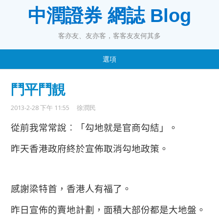
中潤證券 網誌 Blog
客亦友、友亦客，客客友友何其多
選項
鬥平鬥靚
2013-2-28 下午 11:55
徐潤民
從前我常常說︰「勾地就是官商勾結」。
昨天香港政府終於宣佈取消勾地政策。
感謝梁特首，香港人有福了。
昨日宣佈的賣地計劃，面積大部份都是大地盤。