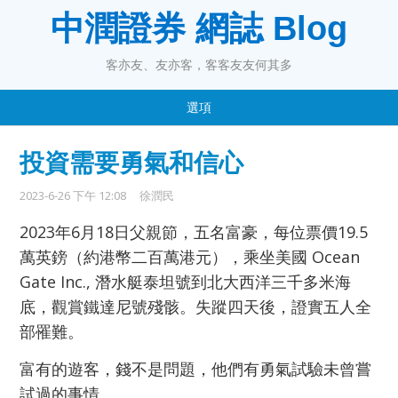
中潤證券 網誌 Blog
客亦友、友亦客，客客友友何其多
選項
投資需要勇氣和信心
2023-6-26 下午 12:08
徐潤民
2023年6月18日父親節，五名富豪，每位票價19.5
萬英鎊（約港幣二百萬港元），乘坐美國 Ocean
Gate Inc., 潛水艇泰坦號到北大西洋三千多米海
底，觀賞鐵達尼號殘骸。失蹤四天後，證實五人全
部罹難。
富有的遊客，錢不是問題，他們有勇氣試驗未曾嘗
試過的事情。