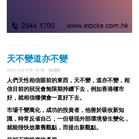
天不變道亦不變
2015-11-2 下午 10:18
徐潤民
人們
天
性
相信眼前的東西
，
天不
變
，道亦不變
，
相
信目前的狀況會無限期持續下去
，例如
香港樓市
好，就相信樓價會
一直好下去。
市場
千變萬化，成功的投資者，他善於
吸收
新知
識，時常反省自己，一但發现外部環境發生變化，
就能很快放棄舊觀點，而提出新觀點
。