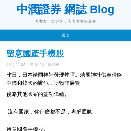
中潤證券 網誌 Blog
客亦友、友亦客，客客友友何其多
選項
留意國產手機股
2015-11-24 上午 05:10
徐潤民
昨日
，
日本靖國神社發现炸彈
。
靖國神社
供奉
侵略
中國和韓國的戰犯，博物館
展覽
侵
略其他國家的豐功偉績。
沒有國家
，你什麽都不是，
卑躬屈膝
。
留意國產
手機股
。