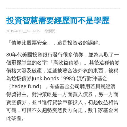
投資智慧需要經歷而不是學歷
2019-4-18 上午 09:39
徐潤民
「債券比股票安全」，這是投資者的誤解。
80年代美國投資銀行發行很多債券，並為其取了一
個冠冕堂皇的名字:「高收益債券」。其後這種債券
價格大瀉及破產，這些披著合法外衣的東西，被稱
為垃圾債券Junk bonds 1998年流行對沖基金
（hedge fund），有些基金公司聘用若貝爾經濟
得獎得主。對沖策略是一方面買入債券，另一方面
賣空債券，並且進行貸款巨額投入，初起收益相當
可觀，可惜不久趨勢突然反方向走，數千家基金因
此破產。