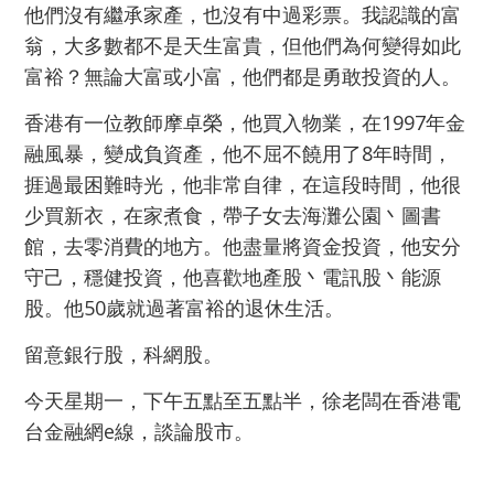
他們沒有繼承家產，也沒有中過彩票。我認識的富
翁，大多數都不是天生富貴，但他們為何變得如此
富裕？無論大富或小富，他們都是勇敢投資的人。
香港有一位教師摩卓榮，他買入物業，在1997年金
融風暴，變成負資產，他不屈不饒用了8年時間，
捱過最困難時光，他非常自律，在這段時間，他很
少買新衣，在家煮食，帶子女去海灘公園丶圖書
館，去零消費的地方。他盡量將資金投資，他安分
守己，穩健投資，他喜歡地產股丶電訊股丶能源
股。他50歲就過著富裕的退休生活。
留意銀行股，科網股。
今天星期一，下午五點至五點半，徐老闆在香港電
台金融網e線，談論股市。