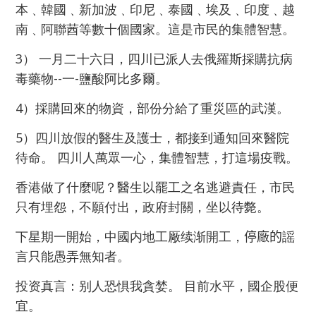
本﹑韓國﹑新加波﹑印尼﹑泰國﹑埃及﹑印度﹑越
南﹑阿聯莤等數十個國家。這是市民的集體智慧。
3） 一月二十六日，四川已派人去俄羅斯採購抗病
毒藥物--一-鹽酸阿比多爾。
4）採購回來的物資，部份分給了重災區的武漢。
5）四川放假的醫生及護士，都接到通知回來醫院
待命。 四川人萬眾一心，集
體
智慧，打這場疫戰。
香港做了什麼呢？醫生以罷工之名逃避責任，市民
只有埋怨，不願付出，政府封關，坐以待斃。
下星期一開始，中國内地工厰续渐開工，
停廠的
謡
言只能愚弄無知者。
投资真言：别人恐惧我貪婪。 目前水平，國企股便
宜。