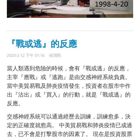
『戰或逃』的反應
2020-2-12 下午 01:16
徐潤民
當人類遇到危險的時候，會有『戰或逃』的反應，
主宰『應戰』或『逃跑』是由交感神經系統負責。
當中美貿易戰及肺炎疫情發生，投資者在股市中作
出『沽出』或『買入』的行動，就是『戰或逃』的
反應。
交感神經系統可以通過經歷去訓練，訓練愈多，決
定的正確度就愈高。 中美貿易戰和肺炎疫情已成過
去，已不會是打擊股市的因素
了。 現在是投資股票