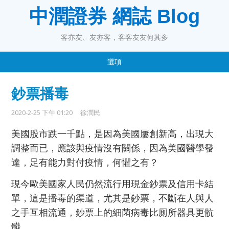
中潤證券 網誌 Blog
客亦友、友亦客，客客友友何其多
選項
鈔票播毒
2020-2-25 下午 01:20
徐潤民
美國股市跌一千點，是因為美國屢創新高，出現大
調整而已，應該與疫情沒有關係，因為美國醫學發
達，足有能力對付疫情，何懼之有？
現今歐美國家人民仍然流行用現金鈔票及信用卡結
單，這是播毒的渠道，尤其是鈔票，不斷在人與人
之手互相流通，鈔票上的細菌病毒比厠所器具更骯
髒。