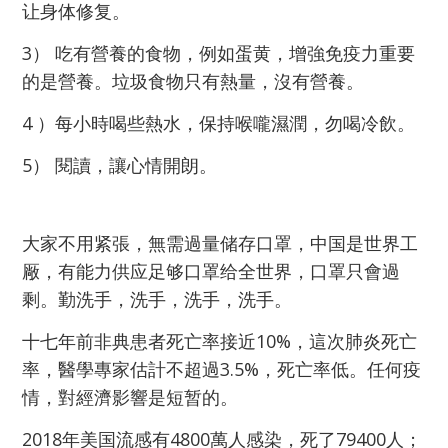
让身体修复。
3） 吃有營養的食物，例如蛋黄，增強免疫力重要
的是營養。垃圾食物只有熱量，沒有營養。
4 ）每小時喝些熱水，保持喉嚨濕潤，勿喝冷飲。
5） 閱讀，讓心情開朗。
大家不用紧張，無需過量储存口罩，中国是世界工
厰，有能力供应足够口罩给全世界，口罩只會過
剩。勤洗手，洗手，洗手，洗手。
十七年前非典患者死亡率接近10%，這次肺炎死亡
率，醫學專家估計不超過3.5%，死亡率低。任何疫
情，對經濟影響是短暂的。
2018年美国流感有4800萬人感染，死了79400人；