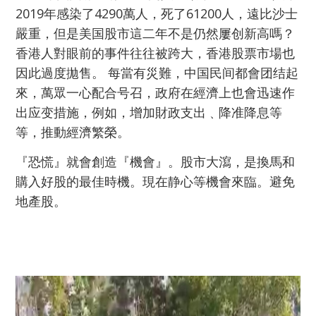
2019年感染了4290萬人，死了61200人，遠比沙士
嚴重，但是美国股市這二年不是仍然屢创新高嗎？
香港人對眼前的事件往往被跨大，香港股票市場也
因此過度拋售。 每當有災難，中国民间都會团结起
來，萬眾一心配合号召，政府在經濟上也會迅速作
出应变措施，例如，增加財政支出﹑降准降息等
等，推動經濟繁榮。
『恐慌』就會創造『機會』。股市大瀉，是換馬和
購入好股的最佳時機。現在静心等機會來臨。避免
地產股。