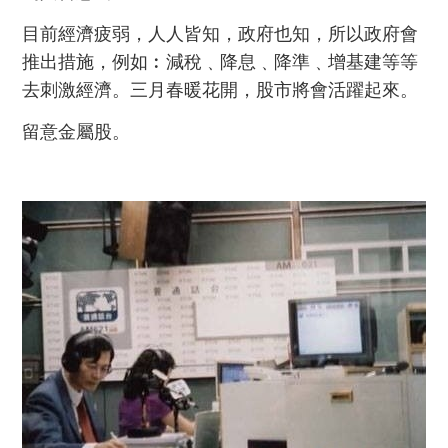
目前經濟疲弱，人人皆知，政府也知，所以政府會
推出措施，例如︰減稅﹑降息﹑降準﹑增基建等等
去刺激經濟。三月春暖花開，股市將會活躍起來。
留意金屬股。