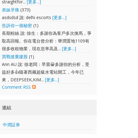
straightfor...
[更多...]
表妹牙痛
(373)
asdsdsd 說: delhi escorts
[更多...]
告訴你一個秘密
(1)
長期粉絲 說: 徐生：多謝你為客戶多次換馬，爭
取高回報。你在電台曾分析：華潤置地1109有
很多收租物業，現在息率高及...
[更多...]
買戰後重建股
(1)
Ann AU 說: 徐老闆：早晨😀多謝你的分析，受
益好多👍隨著西藏超級水電站開工，今年已
來，DEEPSEEK,KIM...
[更多...]
Comment RSS
連結
中潤証券