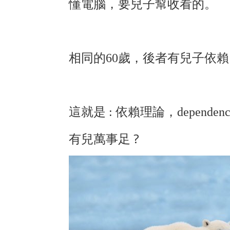
懂電腦，要兒子幫收看的。
後
者有兒子依賴
相同的
60
歲，
這就是
:
依賴理論，
dependen
有兒
萬
事足 ?