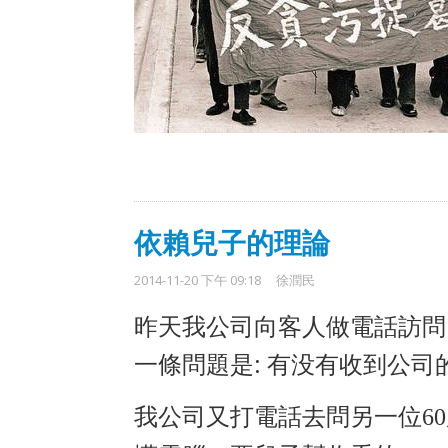
依賴兒子的理論
2014-11-20 下午 09:18
徐潤民
昨天我公司向客人做電話訪問
一條問題是: 有没有收到公司
電話
我公司又打
去問另
一位
60