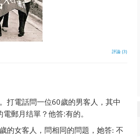
評論 (3)
。打電話問一位60歲的男客人，其中
的電郵月结單？他答:有的。
客
人，問相同的問題，她答
歲的女
:
不