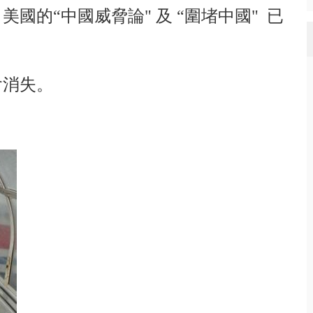
國的“中國威脅論" 及 “圍堵中國" 已
會消失。