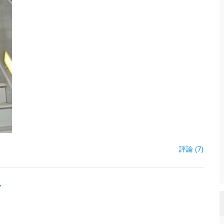
評論 (7)
會