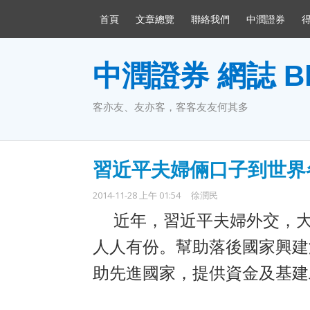
首頁
文章總覽
聯絡我們
中潤證券
中潤證券 網誌 Bl
客亦友、友亦客，客客友友何其多
習近平夫婦倆口子到世界
2014-11-28 上午 01:54
徐潤民
近年，習近平夫婦外交，
人人有份。幫助落後國家興建
助先進國家，提供資金及基建