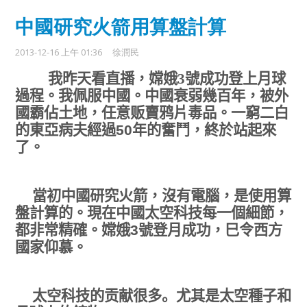
中國研究火箭用算盤計算
2013-12-16 上午 01:36
徐潤民
我昨天看直播
，嫦娥3號成功登上月球
過程。我佩服中國。中國衰弱幾百年，被外
國
霸
佔土地，任意贩賣鸦片毒品。一窮二白
的東亞病夫經過
50
年的奮鬥，終於站起來
了。
當初中國研究火箭，沒有電腦，是使用算
盤計算的。現在中國太空科技每一個細節，
都非常精確。嫦娥
3
號登月成功，巳令西方
國家仰慕。
太空科技的贡献很多。
尤其是太空種子和