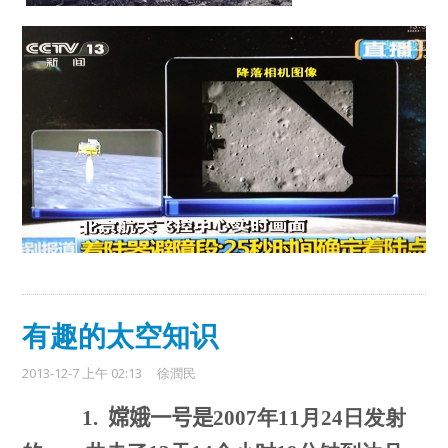
有趣的太空知识
2013-12-7 上午 02:13
徐潤民
嫦娥一号是
年
月
日发射
1.
2007
11
24