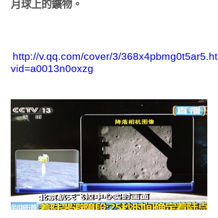
月球上的鑛物。
http://v.qq.com/cover/3/368x4pbmg0t5ar5.h
vid=a0013n0oxzg