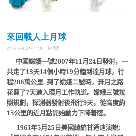
來回載人上月球
2013-12-8 上午 11:35
徐潤民
中國嫦娥一號
2007
年
11
月
24
日發射，一
共走了
13
天
14
個小時
19
分鐘到達月球
，行
程
206
萬公里
.
到了嫦娥二號時，奔月之路
花費了
7
天進入環月工作軌道。嫦娥三號按
照規劃，探測器發射後飛行
9
天，從高度約
15
公里的近月點開始動力下降着陸。
1961
年
5
月
25
日美國總統甘迺迪演說
: