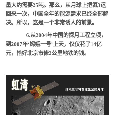
量大约需要
25
吨。那么，从月球上把氦
3
运
回来一次，中国全年的能源需求已经全部解
决。所以，这是一个非常诱人的前景。
从
年中国的探月工程立项，
6.
2004
到
年
嫦娥一号
上天，仅仅花了
亿
2007
‘
’
14
元，恰好北京市修
公里地铁的钱。
2