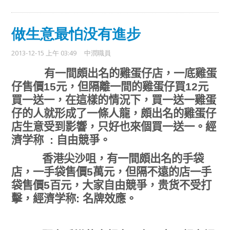
做生意最怕没有進步
2013-12-15 上午 03:49
中潤職員
有一間頗出名的雞蛋仔店，一底雞蛋
仔售價
元，但隔離一間的雞蛋仔買
元
15
12
買一送一，在這樣的情況下，
買一送一雞蛋
仔的人就形成了一條人龍，頗出名的雞蛋仔
店生意受到影響，只好也來個買一送一。經
濟学称
自由競
:
爭。
香港尖沙咀，有一間頗出名的手袋
店，一手袋售價
萬元，但隔不遠的店一手
5
袋售價
百元，大家自由競
5
爭，贵货不受打
經濟学称
名牌效應。
擊，
: