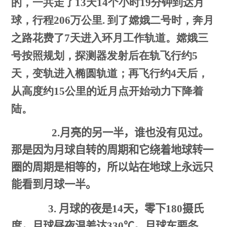
的，一共走了
天
个小时
分钟到达月
13
14
19
球，行程
万公里
到了嫦娥二号时，奔月
206
.
之路花费了
天进入环月工作轨道。嫦娥三
7
号按照规划，探测器发射后在轨飞行约
5
天，变轨进入椭圆轨道；再飞行约
天后，
4
从高度约
公里的近月点开始动力下降着
15
陆。
2.
月亮的另一半，谁也没有见过。
那是因为月球自转的周期和它绕着地球转一
圈的周期是相等的，所以站在地球上永远只
能看到月球一半。
3.
月球的夜是
14
天，零下
180
摄氏
度，月球昼夜温差达
330
℃。月球车要冬