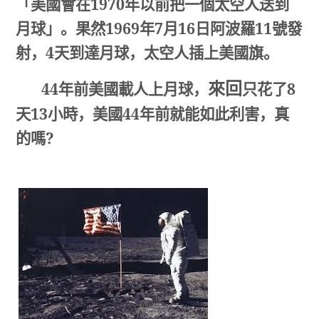
「美國會在
1970
年以前把一個太空人送到
月球」。果然
1969
年
7
月
16
日阿波羅
11
號發
射，
4
天到達月球，太空人插上美國旗。
來回
44
年前美國載人上月球，
只花了
8
天
13
小時，美國
44
年前就能如此利害，真
的嗎
?