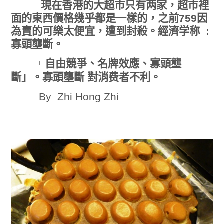
現在香港的大超市只有两家，超市裡
面的東西價格幾乎都是一樣的，之前
因
759
為賣的可樂太便宜，遭到封殺。經濟学称
:
寡頭壟斷。
自由競
名牌效應、寡頭壟
爭、
「
斷」。寡頭壟斷 對消费者不利。
By
Zhi Hong Zhi