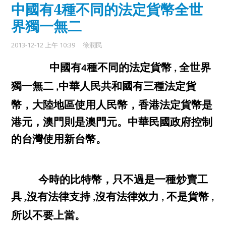
中國有4種不同的法定貨幣全世
界獨一無二
2013-12-12 上午 10:39
徐潤民
中國
有
種不同的法定貨幣
全世界
4
,
獨一無二
中華人民共和國
有三種法定貨
,
幣，
大陸地區
使用
人民幣
，
香港
法定貨幣是
港元
，
澳門
則是
澳門元
。
中華民國
政府控制
的
台灣
使用
新台幣
。
今時的比特幣，只不過是一種炒賣工
沒有法律支持
沒有法律效力
不是貨幣
具
,
,
,
,
所以不要上當
。