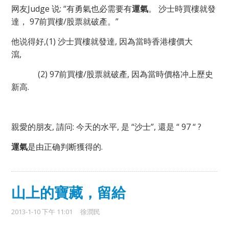
网友Judge 说: “有勇氣也必需要有
運氣
。 沙士時買樓就發
達， 97前買樓/股票就破產。”
他说得好,(1) 沙士買樓就發達, 因為當時香港樓價大
瀉,
(2) 97前買樓/股票就破產, 因為當時價格冲上歷史
新高.
親愛的朋友, 請问: 今天的水平, 是 “沙士”, 還是 “ 97 “ ?
運氣
是由正确判断獲得的.
山上的寶藏，留給
2013-1-10 下午 11:01
徐潤民