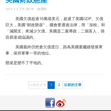
2013-1-3 下午 08:18
徐潤民
16
GDP
美國欠債超過
萬億美元，超過了美國
。欠債
巨大，美國"财政懸崖"， 國會要通過法律，用「加稅」和
「減開支」來減少欠債。美國是二黨專政，二個富人，很
容易達成恊議的。
美國最終仍然會欠債度日，因為美國要繼續發展軍
事，保持軍事一哥的地位。
懸崖是變不了平地的。
以後的文章
1
2
以前的文章