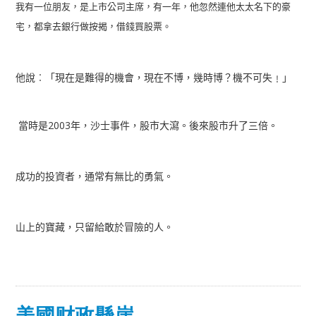
我有一位朋友，是上市公司主席，有一年，他忽然連他太太名下的豪
宅，都拿去銀行做按揭，借錢買股票。
他說︰「現在是難得的機會，現在不博，幾時博？機不可失﹗」
當時是
2003
年，沙士事件，股市大瀉。後來股市升了三倍。
成功的投資者，通常有無比的勇氣。
山上的寶藏，只留給敢於冒險的人。
美國财政懸崖