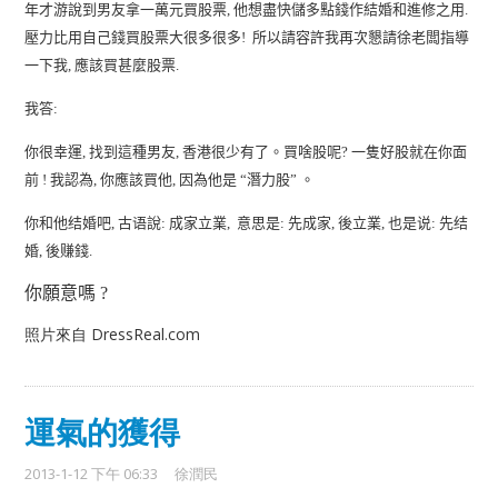
年才游說到男友拿一萬元買股票
他想盡快儲多點錢作結婚和進修之用
,
.
壓力比用自己錢買股票大很多很多
所以請容許我再次懇請徐老闆指導
!
一下我
應該買甚麼股票
,
.
我答
:
你很幸運
找到這種男友
香港很少有了。買啥股呢
一隻好股就在你面
,
,
?
前
我認為
你應該買他
因為他是
潛力股
。
!
,
,
“
”
你和他结婚吧
古语說
成家立業
意思是
先成家
後立業
也是说
先结
,
:
,
:
,
,
:
婚
後赚錢
,
.
你願意嗎
?
照片來自 DressReal.com
運氣的獲得
2013-1-12 下午 06:33
徐潤民