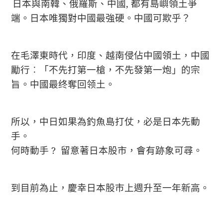
日本與南韓、俄羅斯、中國, 都有島嶼領土爭
端。日本唯獨對中國最強硬。中國可欺乎？
在毛澤東時代，印度、越南侵佔中國領土，中國
勵行︰「不先打第一槍，不先發第一炮」的宗
旨。中國最终奪回领土。
所以，中日如果為釣魚島打仗，必是日本先動
手。
何時動手 ? 留意著日本股市，會有跡象可尋。
到目前為止，慶幸日本股市上週升至一年新高。