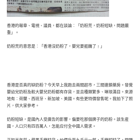
香港的報章、電視、議員，都在談論︰「奶粉荒，奶粉短缺，問題嚴
重」。
奶粉荒的意思是︰「香港沒奶粉了，嬰兒要捱饑了﹗」
香港是否真的缺奶粉？今天早上我跑去兩間超市，三間連鎖藥房。發覺
嬰幼兒奶粉及較大嬰兒奶粉都有存貨，並且種類繁多、琳琅滿目。來源
地有︰荷蘭、西班牙、新加坡、美國。有些更特價發售呢。我拍下了照
片，供大家參考。
奶粉短缺，
是國內人受廣告的影響，偏要吃那個牌子的奶粉。該生産
國，人口只有四百萬人，怎能应付全中國人需求。
正如半年前，蘋果手機缺貨，炒價升至九千元一部，手機短缺了，問題