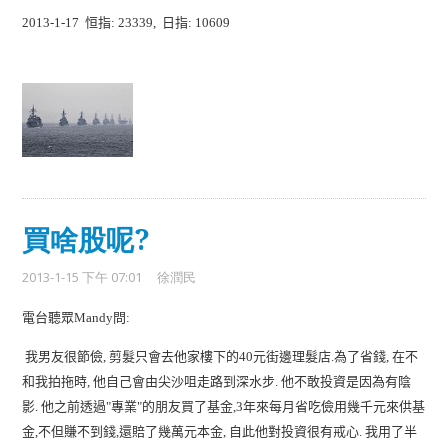
恒指
日指
2013-1-17
: 23339,
: 10609
買啥股呢?
2013-1-15 下午 07:01
徐潤民
電台聽眾
問
Mandy
:
我男友很節儉
剪髮只會去他家樓下的
元街邊理髮店
為了省錢
在不
,
40
.
,
和我拍拖時
他自己會由尖沙咀走路到深水步
他不敢投資是因為有陰
,
.
影
他之前透過
專業
的朋友買了基金
年來每月省吃儉用幾千元來供基
.
"
"
,3
金
不但賺不到錢
還賠了幾萬元本金
自此他對投資很有戒心
我用了半
,
,
,
.