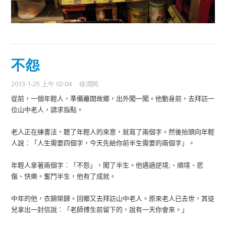
不怨
2013-1-25 上午 02:04
徐潤民
從前，一個年輕人，準備離開故鄉，出外闖一闖。他動身前，去拜訪一
位山中老人，請求指點。
老人正在練書法，聽了年輕人的來意，就寫了兩個字。然後抬頭向年輕
人說︰「人生需要四個字，今天先給你前半生需要的兩個字」。
年輕人拿著兩個字︰「不怨」，闖了半生。他遇過逆境
、順境、悲
;
傷、快樂。奮鬥半生，他有了成就。
中年的他，衣錦榮歸。回鄉又去拜訪山中老人。原來老人已去世，其徒
兒拿出一封信說︰「老師傅生前留下的，說有一天你會來。」