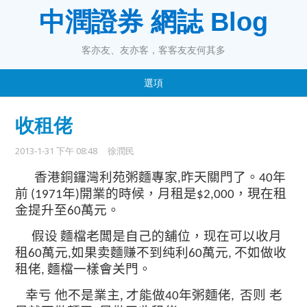
中潤證券 網誌 Blog
客亦友、友亦客，客客友友何其多
選項
收租佬
2013-1-31 下午 08:48
徐潤民
香港銅鑼灣利苑粥麵專家
昨天關門了。
年
,
40
前
年
開業的時候，月租是
，現在租
(1971
)
$2,000
金提升至
萬
。
元
60
假设
麵檔老闆是自己的舖位，现在可以收月
租
萬元
如果卖麵赚不到纯利
萬元
不如做收
60
,
60
,
租佬
麵檔一樣會关
門。
,
才能做
年粥麵佬
幸亏 他不是業主
,
否则 老
40
,