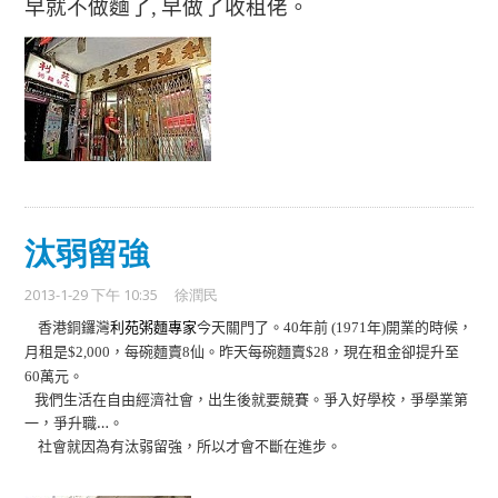
早就不做麵了
,
早做了收租佬。
汰弱留強
2013-1-29 下午 10:35
徐潤民
香港銅鑼灣
利苑粥麵專家
今天關門了。
年前
年
開業的時候，
40
(1971
)
月租是
，每碗麵賣
仙。昨天每碗麵賣
，現在租金卻提升至
$2,000
8
$28
萬元。
60
我們生活在自由經濟社會，出生後就要競賽。爭入好學校，爭學業第
一，爭升職…。
社會就因為有汰弱留強，所以才會不斷在進步。