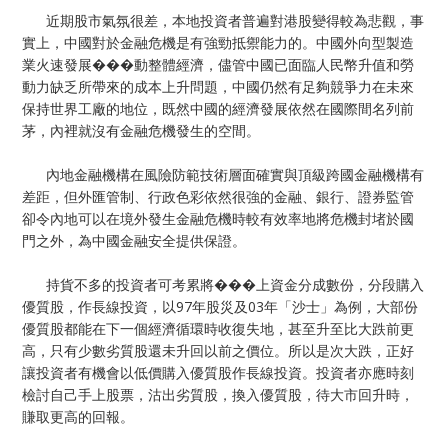
近期股市氣氛很差，本地投資者普遍對港股變得較為悲觀，事
實上，中國對於金融危機是有強勁抵禦能力的。中國外向型製造
業火速發展���動整體經濟，儘管中國已面臨人民幣升值和勞
動力缺乏所帶來的成本上升問題，中國仍然有足夠競爭力在未來
保持世界工廠的地位，既然中國的經濟發展依然在國際間名列前
茅，內裡就沒有金融危機發生的空間。
內地金融機構在風險防範技術層面確實與頂級跨國金融機構有
差距，但外匯管制、行政色彩依然很強的金融、銀行、證券監管
卻令內地可以在境外發生金融危機時較有效率地將危機封堵於國
門之外，為中國金融安全提供保證。
持貨不多的投資者可考累將���上資金分成數份，分段購入
優質股，作長線投資，以97年股災及03年「沙士」為例，大部份
優質股都能在下一個經濟循環時收復失地，甚至升至比大跌前更
高，只有少數劣質股還未升回以前之價位。所以是次大跌，正好
讓投資者有機會以低價購入優質股作長線投資。投資者亦應時刻
檢討自己手上股票，沽出劣質股，換入優質股，待大市回升時，
賺取更高的回報。