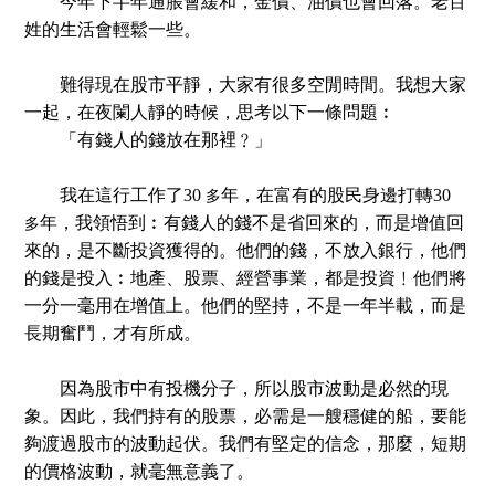
今年下半年通脹會緩和，金價、油價也會回落。老百
姓的生活會輕鬆一些。
難得現在股市平靜，大家有很多空閒時間。我想大家
一起，在夜闌人靜的時候，思考以下一條問題︰
「有錢人的錢放在那裡﹖」
我在這行工作了
30
年，在富有的股民身邊打轉
30
多
年，我領悟到︰有錢人的錢不是省回來的，而是增值回
多
來的，是不斷投資獲得的。他們的錢，不放入銀行，他們
的錢
是
投入︰地產、股票、經營事業，都是投資﹗他們將
一分一毫用在增值上。他們的堅持，不是一年半載，而是
長期奮鬥，才有所成。
因為股市中有投機分子，所以股市波動是必然的現
象。因此，我們持有的股票，必需是一艘穩健的船，要能
夠渡過股市的波動起伏。我們有堅定的信念，那麼，短期
的價格波動，就毫無意義了。