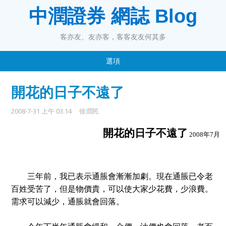
中潤證券 網誌 Blog
客亦友、友亦客，客客友友何其多
選項
開花的日子不遠了
2008-7-31 上午 03:14
徐潤民
開花的日子不遠了
2008
年
7
月
三年前，我已表示通脹會漸漸加劇。現在通脹已令老
百姓受苦了，但是
物
價貴
，
可以使大家少花費，少浪費。
需求可以減少，通脹就會回落。