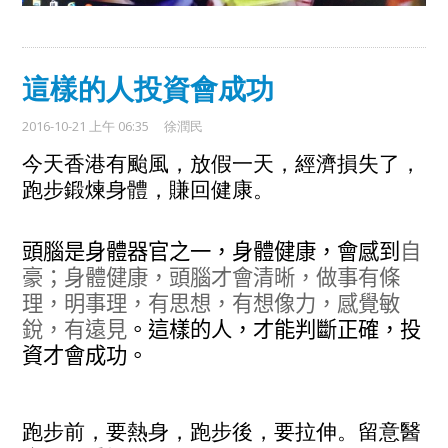
這樣的人投資會成功
2016-10-21 上午 06:35
徐潤民
今天
香港有
颱
風
，
放假一天，經濟損失了，
跑步鍛煉身體，賺回健康。
頭腦是身體器官之一，身體健康，
會感到
自
豪
；身體
健康
，
頭腦才會
清晰，做事
有條
理，明事理
，
有思想
，
有想像力，感覺敏
銳，有遠見
。這
樣的人
，
才能判斷正確
，投
資才會成功。
跑步前，要熱身，跑步後，要拉伸。留意醫