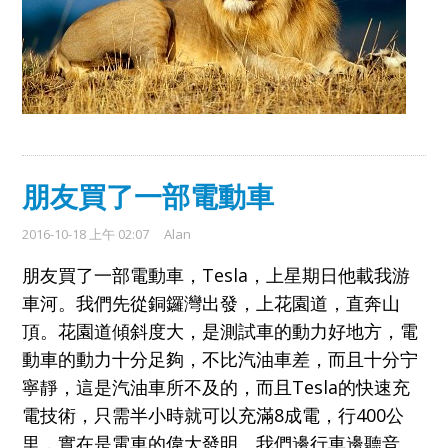
朋友買了一部電動車
2016-10-18 上午 02:07
Alan
朋友買了一部電動車，Tesla，上星期日他載我游
車河。我們先從銅鑼灣出
發，上花園道，直奔山
頂。花園道傾斜度大，是測試車的動力好地方，電
動
車的動力十分足夠，不比汽油車差，而且十分宁
寧靜，這是汽油車所不及
的，而且Tesla的快速充
電技術，只需半小時就可以充滿8成電，行400公
里，實在是電車的偉大發明。我們邊行車邊聽音