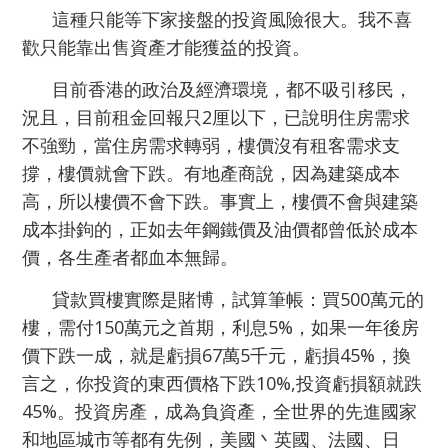
這種只能等下家接盤的投資風險很大。我不喜
歡只能靠出售資產才能獲益的投資。
目前香港的政治及經濟環境，都不吸引移民，
況且，目前租金回報只2厘以下，已說明住房需求
不強勁，當住房需求轉弱，樓價沒有租客需求支
撐，樓價就會下跌。有地產商說，因為建築成本
高，所以樓價不會下跌。事實上，樓價不會與建築
成本掛鉤的，正如去年鋼鐵價及油價都曾低於成本
價，各生產者都血本無歸。
貸款買樓實際是賭博，試算筆帳：買500萬元的
樓，需付150萬元之首期，利息5%，如果一年後房
價下跌一成，就是虧損67萬5千元，虧損45%，換
言之，你投資的東西價格下跌10%,投資虧損額就跌
45%。投資房
產，成為負資產，全世界的先進國家
和地區城市等
都有先例，美國丶英國、
法國、日