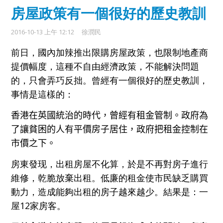
房屋政策有一個很好的歷史教訓
2016-10-13 上午 12:12
徐潤民
前日，
國
內加
辣推出
限
購
房屋政策，也限制地產商
提價
幅度，這
種
不自由經濟
政策，不
能解決
問題
的，
只會弄巧反拙
。
曾經有一個很好的歷史教訓
，
事情是
這
樣的
：
香港
在英國統治的時代，
曾經有租金管制
。政府
為
了讓貧困的人
有平
價房子居
住
，
政府
把租金控制在
市價之下
。
房東發现，出租房屋不化算，於是不再對房子進行
維修，乾脆放棄出租
。
低廉
的租金
使市民
缺乏購買
動
力，
造成能夠出租的房子越來越少
。結
果
是：一
屋
12
家房客
。