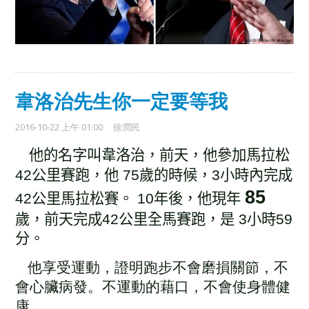
韋洛治先生你一定要等我
2016-10-22 上午 01:00
徐潤民
他的名字叫韋洛治
前天，他參加馬拉松
，
42
公里賽跑
他
75
歲的時候，
3
小時內完成
，
85
42
公里馬拉松賽。
10
年後，他現年
歲，前天完成
42
公里全馬賽跑，是
3
小時
59
分。
他享受運動，證明跑步不會磨損關節，不
會心臟病發。
不運動的藉口，不會使身體健
康。