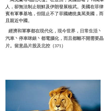
人，卻無法制止朝鮮及伊朗發展核武。美國在菲律
賓有軍事
基地，但阻止不了菲國
總
统
臭
駡
美國，而
且
親近中國。
經濟和軍事都在現代化，
現今世界，
日常生活丶
汽車丶停車咪錶丶都電腦
化，
而且
都離不開需要
晶
片。留意
晶
片股
及北控（
371
）