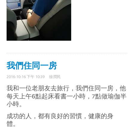
我們住同一房
2016-10-16 下午 10:39
徐潤民
我
去旅行，
同一房，
和一位
老
朋友
我們住
他
每天上午6點起床看書
一小時
，7點做
瑜伽
半
小時
。
成功的人，都有良好的習慣，健康的身
體。