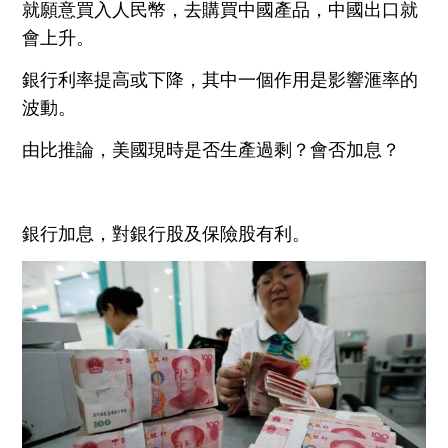
就願意
買入
人民幣，去
購
買
中國產品，中國出口就
會
上升。
銀行利率提高或下降
，
其中一
個
作用是影響滙率的
波動。
由比推論，美國現時是否生產過剩？
會否加息？
銀行加息
，
對銀行股及保險股
有利。