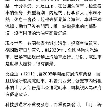
樂，十分享受。到達山頂，
在公園旁停車，檢查看
車的全身，外型新潮，內籠闊，行李箱大，車頭不
熱，休息一會後，起程去新界黃金海岸。車甚平穩
流暢，動力已沒有問題，
唯一缺點是車的內部裝
潢，沒有同價的汽油車高貴舒適。
現今世界，各國都盡力減少污染，提高空氣質素。
德國政府日前宣佈，到
2030年，全國將淘汰汽油
車。巴黎市區現已禁止汽油車通行。所以，電動車
是世界大趨勢，很有前景。
比亞迪（1211）,自2003年開始拓展汽車業務，而
且積極研發純電動車。我曾
到西安，發覺市內出租
車的士，大部份是比亞迪電動車，司机説因為政府
有優惠政策。
科技股通常不重視派息，而重視新發明。上月，著