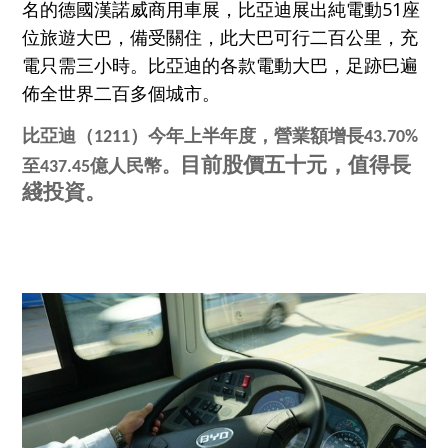
名的德國漢諾威商用車
展，比亞迪展出純電動51座
位旅遊大巴，備受關住，此大巴可行二百公里，
充
電只需三小時。比亞迪的各款電動大巴，足跡巳遍
佈全世界二百多個城
市。
比亞迪（1211）今年上半年度，營業額增長43.70%
目前
股價五十元
，值得長
至437.45億人民幣。
綫投資
。