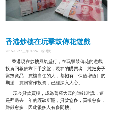
香港炒樓在玩擊鼓傳花遊戲
2016-10-27 上午 05:24
徐潤民
香港現在炒樓風氣盛行，在玩擊鼓傳花的遊戲，
投資回報依靠下手接盤，現在的購買者，純把房子
當投資品，買樓自住的人，都抱有［保值增值］的
期望，買房當作投資，已經深入人心。
現今貸款買樓，成為普羅大眾的賺錢常識，這
是拜過去十年的經驗所賜，貸款愈多，買樓愈多，
賺錢愈多，因此很多人有多間樓。