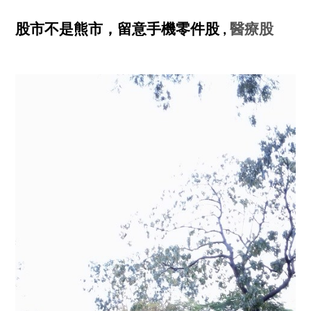
股市
不是
熊
市
，留意手機零件股 ,
醫療股