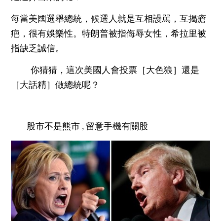
每當美國選舉總統，候選人就是互相謾駡，互揭瘡
疤，很有娛樂性。特朗普被指侮辱女性，希拉里被
指缺乏誠信。
你猜猜，這次美國人會投票［大色狼］還是
［大話精］做總統呢？
股市不是熊市 , 留意手機有關股