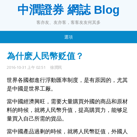
中潤證券 網誌 Blog
客亦友、友亦客，客客友友何其多
選項
為什麽人民幣贬值？
2016-10-31 上午 02:51
徐潤民
世界各國都進行浮動匯率
制度，是有原因的，
尤其
是
中國是
世界工
厰。
當中國
經濟興旺，
需要大量購買外國的
商
品和原材
料的時候，就將人民幣
升
值，
提高購買力，
能
够
足
量買
入
自己所需的
貨品
。
當中國產品過剩的時候，就將人民
幣
貶值，外國人