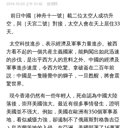
2016-10-20 上午 01:42
徐潤民
前
日
中國［神舟十一號］載二位太空人成功升
空，與［天宮二號］對接，太空
人
會
在天上居住33
天。
太
空科技進步，表示經濟及軍事力量進步。被西
方看不起的一個共産主義國
家，能夠闖出如此迅速
的步伐，是出乎西方人的意料之外。
中
國的經濟及
軍事
進步速度，令西方吃驚。拿破崙在二百年前
説：中國是一隻睡覺中的獅子，
一旦甦醒，將會震
驚世界。
現今香港仍然有一些年輕人，死命認為中國大陸
落後，崇拜美國強大。最近
有很多事情發生，證明
美國
並不强大
。
例如，
美國在歐洲有350個軍事基
地，
看似威慑力強，卻遏制不了俄羅斯對格魯吉亞
丶烏克蘭等地的入侵。在亞洲，
美國部署了16萬軍