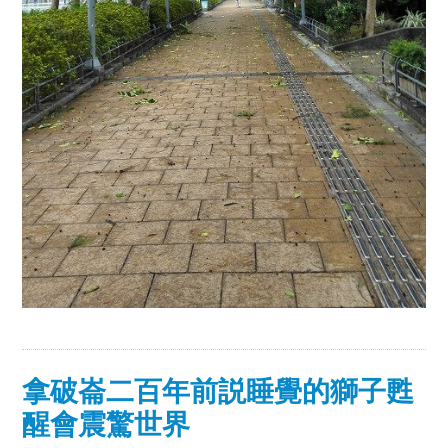
拿破崙二百年前説睡覺的獅子甦
醒會震驚世界