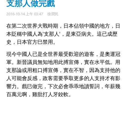
支那人做完戲
2016-10-14 上午 03:47
徐潤民
在第二次世界大戰時期，日本佔領中國的地方，日
本貶稱中國人為'支那人'，
是
東亞病夫
。這已成
歷
史，
日本
官方巳禁用。
現今
中國人
已
是全世界最受歡迎的遊客
，是奧運冠
軍。新晉議員無知地用此
搏
宣傳
，實在水平低。
用
支那論或用粗口
搏宣傳，實在
不智，因為
支持他的
人可能
會反感
，
政客需要爭取更多
的
人支持
才有
影
響力
。
戲巳做完，
下次必
會
乖
乖地讀
誓詞
，年薪幾
百
萬
元
啊，
雞
肶
打人牙鉸軟
。