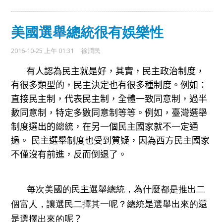
美國選舉總統很有娛樂性
2016-10-25 上午 01:31
徐潤民
有
人認為民主就是好，其實，民主政治制度，
有很多類型的，民主決定也有很多種制度。例如：
直接民主制，代表民主制，全體一致同意制，過半
數同意制，特定多數同意制等等。
例如，
臺灣選舉
制度選出的總統，在另一個民主國家就不一定通
過。
民主選舉制度
也受到
質
疑，因為西方民主
國
家
不僅沒有前進，反而倒退了。
每次美國的民主選舉總統，為什麼都是推出二
個富人，讓選民二擇其一呢？總統
是
選舉出來的
還
是
選擇出來的
呢？