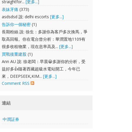
straightfor...
[更多...]
表妹牙痛
(373)
asdsdsd 說: delhi escorts
[更多...]
告訴你一個秘密
(1)
長期粉絲 說: 徐生：多謝你為客戶多次換馬，爭
取高回報。你在電台曾分析：華潤置地1109有
很多收租物業，現在息率高及...
[更多...]
買戰後重建股
(1)
Ann AU 說: 徐老闆：早晨😀多謝你的分析，受
益好多👍隨著西藏超級水電站開工，今年已
來，DEEPSEEK,KIM...
[更多...]
Comment RSS
連結
中潤証券