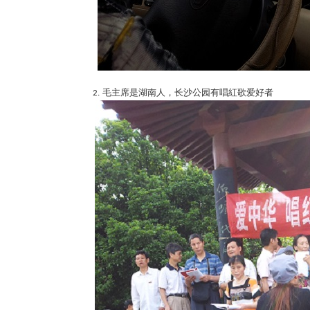
毛主席是湖南人，长沙公园有唱紅歌爱好
者
2.