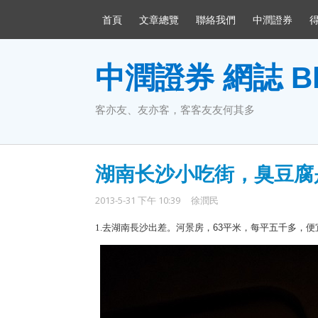
首頁
文章總覽
聯絡我們
中潤證券
中潤證券 網誌 Bl
客亦友、友亦客，客客友友何其多
湖南长沙小吃街，臭豆腐
2013-5-31 下午 10:39
徐潤民
1.
去湖南長沙出差。河景房，
63
平米，每平五千多，便