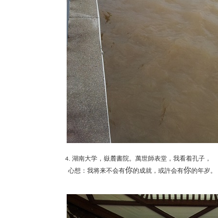
湖南大学，嶽麓書院。萬世師表堂，我看着孔子，
4.
你
你
心想：我将来不会有
的成就，或許会有
的年岁。