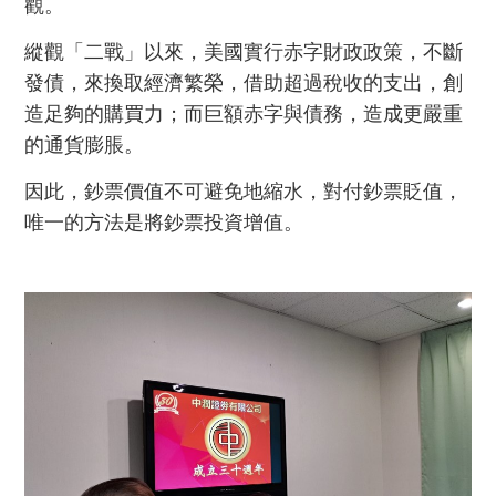
觀。
縱觀「二戰」以來，美國實行赤字財政政策，不斷
發債，來換取經濟繁榮，借助超過稅收的支出，創
造足夠的購買力；而巨額赤字與債務，造成更嚴重
的通貨膨脹。
因此，鈔票價值不可避免地縮水，對付鈔票貶值，
唯一的方法是將鈔票投資增值。