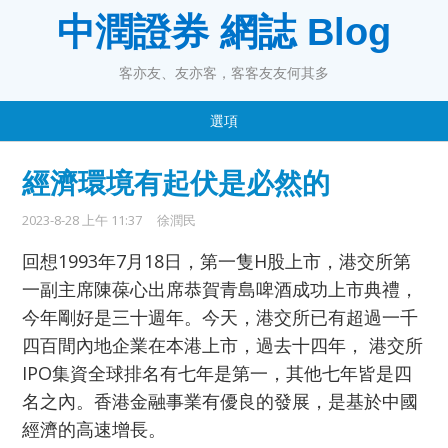
中潤證券 網誌 Blog
客亦友、友亦客，客客友友何其多
選項
經濟環境有起伏是必然的
2023-8-28 上午 11:37
徐潤民
回想1993年7月18日，第一隻H股上市，港交所第
一副主席陳葆心出席恭賀青島啤酒成功上市典禮，
今年剛好是三十週年。今天，港交所已有超過一千
四百間內地企業在本港上市，過去十四年， 港交所
IPO集資全球排名有七年是第一，其他七年皆是四
名之內。香港金融事業有優良的發展，是基於中國
經濟的高速增長。