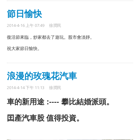
節日愉快
2014-4-16 上午 07:49
徐潤民
復活節來臨，炒家都去了遊玩。股市會淡靜。
祝大家節日愉快。
浪漫的玫瑰花汽車
2014-4-14 下午 11:13
徐潤民
:----
車的新用途
攀比結婚派頭。
囯產汽車股 值得投資。