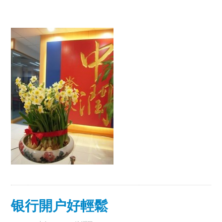
银行開户好輕鬆