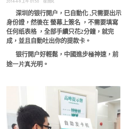
2014-4-9 上午 01:50
徐潤民
深圳的银行開户，巳自動化
,
只需要出示
身份證，然後在 螢幕上簽名 ，不需要填寫
任何纸表格 ，全部手續只花
2
分鐘，就完
成，並且自動吐出你的提款卡。
中國進步
神速，前
银行開户好輕鬆，
極
途
光明
一片真
。