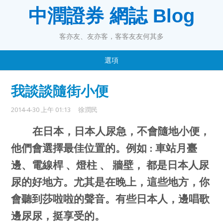
中潤證券 網誌 Blog
客亦友、友亦客，客客友友何其多
選項
我談談隨街小便
2014-4-30 上午 01:13
徐潤民
在日本，日本人尿急，不會隨地小便，
他們會選擇最佳位置的。例如
:
車站月臺
邊、電線桿 、燈柱 、 牆壁， 都是日本人尿
尿的好地方。尤其是在晚上，這些地方，你
會聽到莎啦啦的聲音。有些日本人，邊唱歌
邊尿尿，挺享受的。