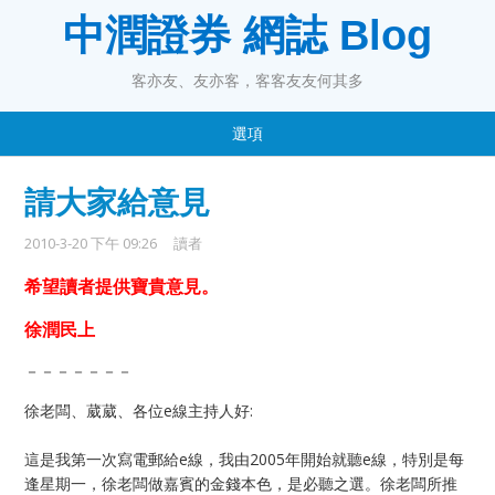
中潤證券 網誌 Blog
客亦友、友亦客，客客友友何其多
選項
請大家給意見
2010-3-20 下午 09:26
讀者
希望讀者提供寶貴意見。
徐潤民上
－－－－－－－
徐老闆、葳葳、各位e線主持人好:
這是我第一次寫電郵給e線，我由2005年開始就聽e線，特別是每
逢星期一，徐老闆做嘉賓的金錢本色，是必聽之選。徐老闆所推