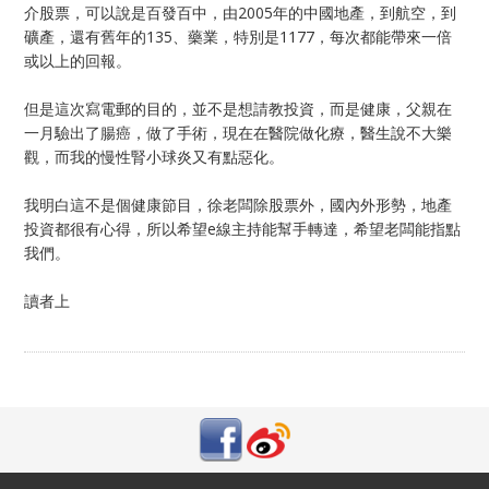
介股票，可以說是百發百中，由2005年的中國地產，到航空，到
礦產，還有舊年的135、藥業，特別是1177，每次都能帶來一倍
或以上的回報。
但是這次寫電郵的目的，並不是想請教投資，而是健康，父親在
一月驗出了腸癌，做了手術，現在在醫院做化療，醫生說不大樂
觀，而我的慢性腎小球炎又有點惡化。
我明白這不是個健康節目，徐老闆除股票外，國內外形勢，地產
投資都很有心得，所以希望e線主持能幫手轉達，希望老闆能指點
我們。
讀者上