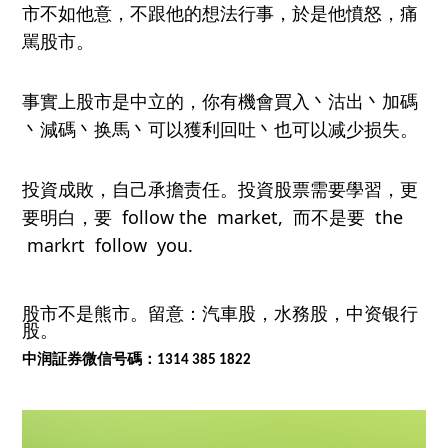
市不如
他
意
，不跟他的想法行事
，
於是
他
憤怒
，痛
駡
股
市
。
事實上股市是中立的，你有機會買入
丶沽
出丶加碼
丶減碼
丶
换馬
丶
可
以
獲利回
吐
丶
也可以减少损失。
投資成敗，自己承擔
责任。
投資股票需要學習，更
要明白
，要
follow the
market,
而不是要
the
markrt
follow you.
股市不是熊市。留意：汽車股，水務股，中资银行
股。
中润証券微信号碼：
1314 385 1822