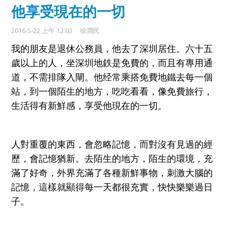
他享受現在的一切
2016-5-22 上午 12:03
徐潤民
我的朋友是
退休
公務員，他去了深圳居住
。
六十五
歲
以上
的人，
坐深圳地鉄是
免
費的，
而且有
專用
通
道
，
不
需
排隊入閘
。
他
经常
乘搭
免費
地鐵去每一個
站，
到
一個陌生的地方
，吃吃看看，像免費旅行，
生活得有
新鮮感
，
享受
他
現在的
一切
。
人對重覆的東西，會忽略記憶，而對沒有見過的經
歷，會記憶猶新。
去陌生的
地方，
陌生的環境
，
充
滿了好奇，外界充滿了各種新鮮
事物，
刺激大腦的
記
憶
，
這樣就顯得每一天都很
充實，快快樂樂過日
子。