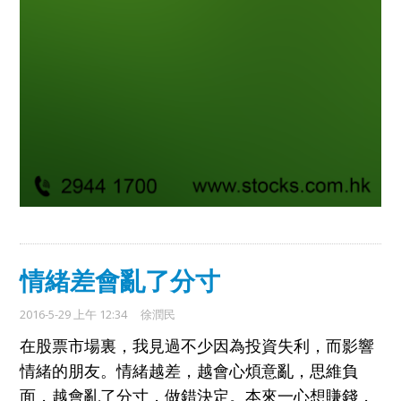
情緒差會亂了分寸
2016-5-29 上午 12:34
徐潤民
在股票市場裏
，
我
見過不少因為投資失利，而影響
情緒的
朋友。
情緒越
差，
越會心煩意亂
，思維
負
面
，越會
亂了分寸
，做
錯決定
。
本來一心想賺錢
，