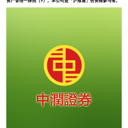
资产管理
一
牌照
（
9
）
。本公司是
「沪港通」合资格参与者。