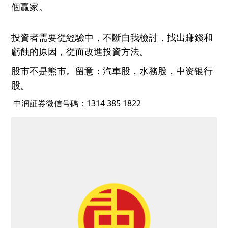
個贏家
。
投資者需要
從經驗中，
不斷
自我
檢討，
找出
賺錢
和
虧
蝕
的原因
，
從而改進投
資
方法。
股市不是熊市。留意：汽車股，水務股，中资银行
股。
中润証券微信号碼：1314 385 1822