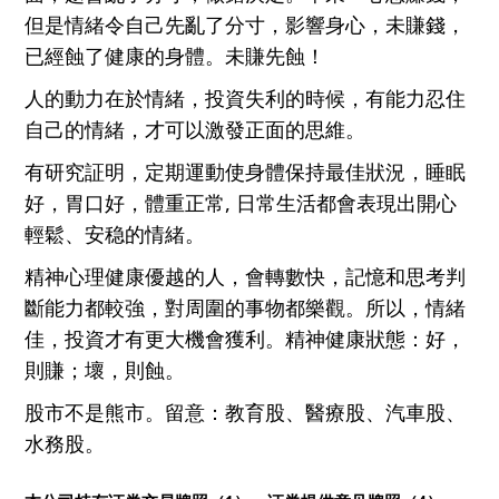
但是情緒令自己先亂了分寸
，影響身心，
未賺錢，
已經
蝕了
健康的身體
。
未賺先
蝕
！
人
的
動力在於情緒，投資失利的時候，
有能力
忍住
自己
的
情緒，
才
可以激發
正面的
思維。
有研究証明，定期運動使
身體
保持最佳狀況，
睡眠
好
，
胃口
好，
體重正常, 日常
生活都
會表現出開心
輕鬆
、
安稳的情緒
。
精神心理健康優
越
的人
，
會轉數快
，記憶和
思考判
斷能力都
較強
，對周圍的
事物都樂觀
。所以，
情緒
佳，
投資才有更大機會獲利
。
精神健康狀態
：
好，
則
賺
；
壞
，則蝕。
股市不是熊市。留意：教育股、
醫療
股、
汽車
股、
水務股。