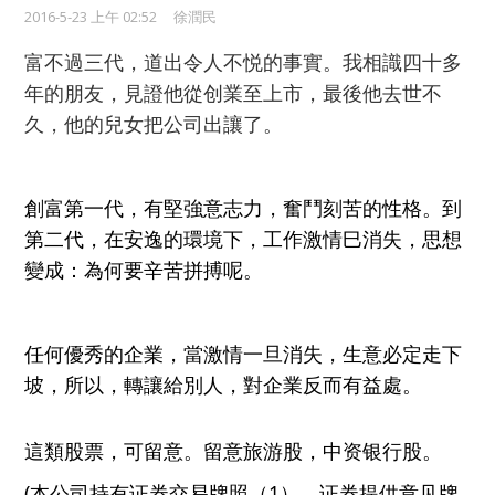
2016-5-23 上午 02:52
徐潤民
富不過三代
，
道出令人不
悦的事實。
我
相識
四十多
年的朋友，見證他從
创
業
至
上市，最後他
去世不
久
，
他
的兒女把公司出讓了
。
創富
第一代
，
有堅強意志力，奮
鬥
刻苦的性格
。到
第二代
，
在安逸的環境
下
，
工作激情
巳
消失
，
思想
變成
：
為何要辛苦拼搏呢
。
任何優秀的企業，
當激
情一
旦消失
，生意
必定
走下
坡
，
所以，轉讓給別人
，
對
企業
反而有益處
。
這類股票
，可留意。留意旅游股，中资银行股。
(本公司持有证券交易牌照
（
1）
、证券提供意见牌