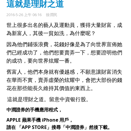
這就是理財之道
2016-5-26 上午 06:16
徐潤民
世上很多出名的藝人及運動員，獲得大量財富，成
為新富人，其後一貧如洗，
為什麼呢？
因為他們鋪張浪費，花錢好像是為了向世界宣佈她
們已經成功了，他們想要賣
弄一下，想要證明他們
的成功，要向世界炫耀一番。
舊富人，他們本身就有優
越感，不願意讓財富消失
在華而不實，賣弄虛榮的炫耀中，會把大部份的錢
花
在那些能長久維持其價值的東西上。
這就是理財之道。留意中資银行股。
中潤證券的手機應用程式，
APPLE 蘋果手機 iPhone 用戶，
請在 「APP STORE」搜尋「中潤證券」然後下載。