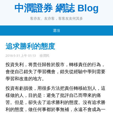
中潤證券 網誌 Blog
客亦友、友亦客，客客友友何其多
選項
追求勝利的態度
2016-5-31 上午 01:13
徐潤民
投資失利，将责任
歸咎於
股市，
轉移責任
的行為，
會使自己
錯
失
了學習機
會
，錯失
從經驗中學到需要
學習和改進
的地方。
投資
有
虧損
後，
用很多方法把責任轉移給
別人，這
樣做的人，目的是
：
避免
了批評自己而帶來的痛
苦
。但是，卻
失去了追求勝利的態度
。
沒有追求勝
利的態
度
，做
任何
事
都於事無補
，永遠不會
成為一