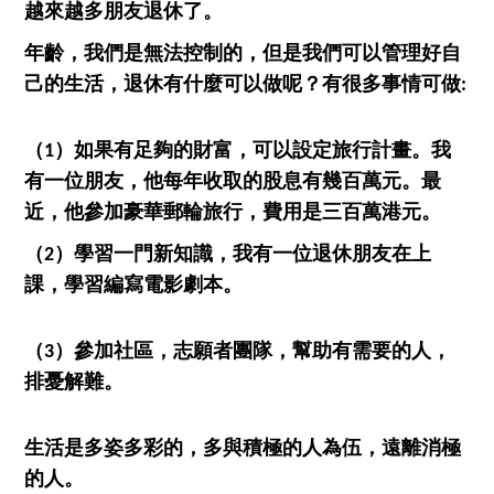
越來越多朋友退休了
。
年齡
，
我們是無法控制的，但
是
我們可以管理好自
己的生活，退休有什麼可以
做呢
？
有
很多
事
情
可做:
（
1
）
如果有足夠的財富，可以設定旅行計畫
。
我
有一位朋友，他每年
收取的
股息
有幾百萬元
。
最
近，
他
參加豪華郵輪旅行，費用是三百萬港元
。
（2）
學習一門新知識，我有一位
退休
朋友在上
課，學習編寫電影劇本
。
（3）
參加社區，志願者團隊，幫助有需要的人，
排憂解難
。
生活是多姿多彩的，多與積極的人為伍
，
遠離消極
的人
。