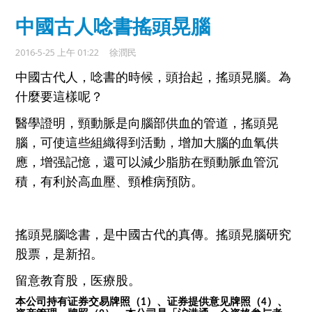
中國古人唸書搖頭晃腦
2016-5-25 上午 01:22
徐潤民
中國古代人，唸書的時候，頭抬起，搖頭晃腦
。
為
什麼
要
這樣
呢？
醫學證明
，
頸動脈是向腦部供血的
管道，
搖頭晃
腦
，
可
使
這些組織得
到
活動，
增加大腦的血
氧
供
應，增强記憶，
還可以減少脂肪在頸動脈血管沉
積，
有利於
高血壓
、
頸椎病預防
。
搖頭晃腦唸書
，是
中國古代的真
傳。搖頭晃腦研究
股票，是新招。
留意教育股，医療股。
本公司持有证券交易牌照
（
1
）
、证券提供意见牌照
（4）
、