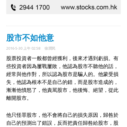
股市不如他意
2016-5-30 上午 02:58
徐潤民
股票投資者一般都曾經
獲
利，
後來才
遇到
虧損
。有
些投資者因為屢
戰屢敗
，他
認為
股市不聽他的話
，
經常與
他
作對
，所以認為股市是騙人的。
他
蒙受損
失，
他
認為根本不是自己的
錯
，
而
是股市造成的，
漸漸他憤怒了，他責
駡
股市，他
後悔、絕望，從此
離開股市。
他只
怪罪股市
，
他不會將自己的損失原因，歸咎於
自己的預測出了錯誤
，
反而
把責任歸咎給股市，股