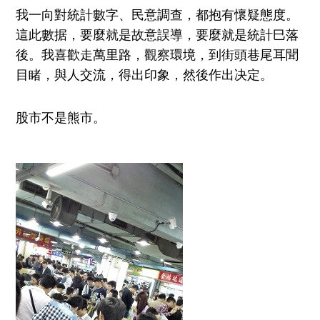
我一向對統計數字
、
民意調查
，
都抱有懷疑態度
。
這此
數
据，
要麼就是故意
誤
導，
要麼就是統計
巳
落
後
。我喜歡
走萬里路
，
觀察
環境，
到街頭巷尾耳聞
目
睹
，
與人交流，得出印象
，
然後作出
决定。
股市不是熊市。