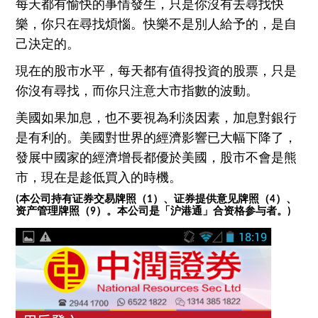
每天都有愉快的事
情
發生，
只
是你
沒
有去尋找快
樂
，
你只在尋找煩惱
。
快樂
不是別人給予的，是自
己決定的
。
現在
的股市水平，
每天都有
值
得投資的股票
，只
是
你沒有尋找
，而
你
只注意
大市指數的波動。
美國如果加息，也不要視為利淡因素，加息對銀行
是有利的。
美國
對世界的
經濟影響已大幅下降了，
發展中國家的經濟
增長都
優
於
美國
，股市不會是熊
市，
現在是趁低買入的
時
機。
(本公司持有证券交易牌照
（
1）
、证券提供意见牌照
（4）
、
资产管理牌照
（
9）
。本公司是「沪港通」合资格参与者。)