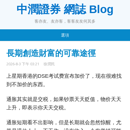
中潤證券 網誌 Blog
客亦友、友亦客，客客友友何其多
選項
長期創造財富的可靠途徑
2026-8-3 下午 03:21
徐潤民
上星期香港的DSE考试费宣布加价了，
现在很难找
到不加价的东西。
通胀其实就是交税，如果钞票天天贬值，物价天天
上升，
即表示你天天交税。
通胀短期看不出影响，但是长期就会忽然惊醒，尤