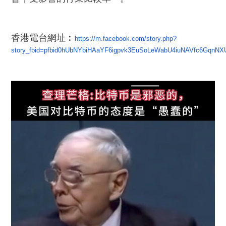
香港電台網址︰
https://m.facebook.com/story.php?
story_fbid=pfbid0hUbNYbiHAaYF6igpvk3EuSoLeWabU4iuNAVfc6GqnN