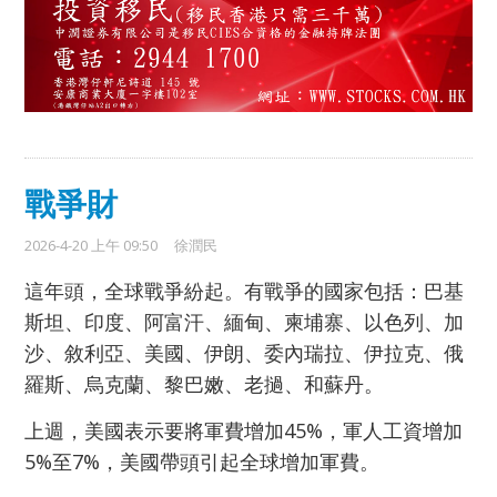
戰爭財
2026-4-20 上午 09:50
徐潤民
這年頭，全球戰爭紛起。有戰爭的國家包括：巴基
斯坦、印度、阿富汗、緬甸、柬埔寨、以色列、加
沙、敘利亞、美國、伊朗、委內瑞拉、伊拉克、俄
羅斯、烏克蘭、黎巴嫩、老撾、和蘇丹。
上週，美國表示要將軍費增加45%，軍人工資增加
5%至7%，美國帶頭引起全球增加軍費。