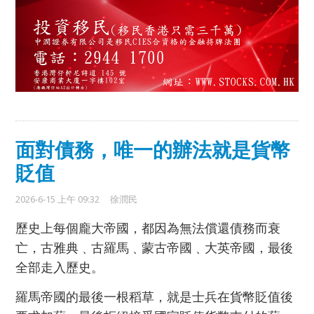
面對債務，唯一的辦法就是貨幣
貶值
2026-6-15 上午 09:32
徐潤民
歷史上每個龐大帝國，都因為無法償還債務而衰
亡，古雅典﹑古羅馬﹑蒙古帝國﹑大英帝國，最後
全部走入歷史。
羅馬帝國的最後一根稻草，就是士兵在貨幣貶值後