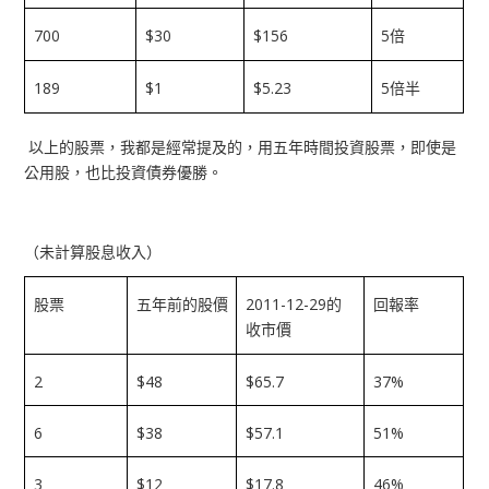
700
$30
$156
5
倍
189
$1
$5.23
5
倍半
以上的股票，我都是經常提及的，用五年時間投資股票，即使是
公用股，也比投資債券優勝。
（未計算股息收入）
2011-12-29
股票
五年前的股價
的
回報率
收市價
2
$48
$65.7
37%
6
$38
$57.1
51%
3
$12
$17.8
46%