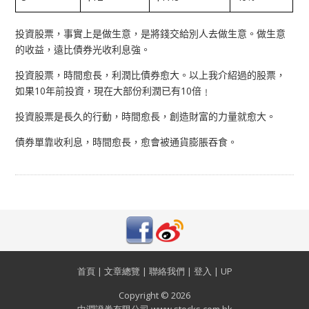
投資股票，事實上是做生意，是將錢交給別人去做生意。做生意
的收益，遠比債券光收利息強。
投資股票，時間愈長，利潤比債券愈大。以上我介紹過的股票，
10
10
如果
年前投資，現在大部份利潤已有
倍﹗
投資股票是長久的行動，時間愈長，創造財富的力量就愈大。
債券單靠收利息，時間愈長，愈會被通貨膨脹吞食。
首頁
|
文章總覽
|
聯絡我們
|
登入
|
UP
Copyright © 2026