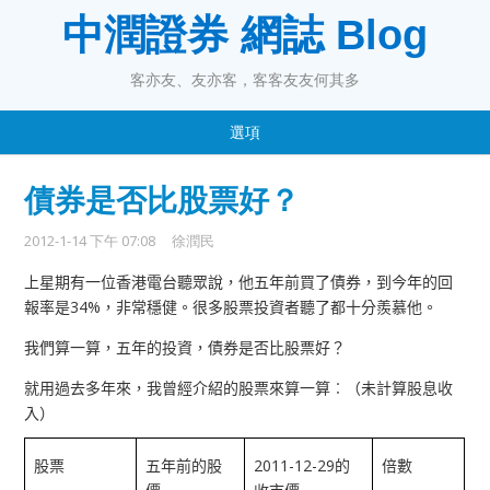
中潤證券 網誌 Blog
客亦友、友亦客，客客友友何其多
選項
債券是否比股票好？
2012-1-14 下午 07:08
徐潤民
上星期有一位香港電台聽眾說，他五年前買了債券，到今年的回
34%
報率是
，非常穩健。很多股票投資者聽了都十分羨慕他。
我們算一算，五年的投資，債券是否比股票好？
就用過去多年來，我曾經介紹的股票來算一算︰（未計算股息收
入）
2011-12-29
股票
五年前的股
的
倍數