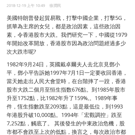
2018-12-19 上午 10:49
徐潤民
美國特朗普發起貿易戰，打擊中國企業，打擊5G，
抓華為主席的女兒，都是政治因素，這些政治因
素，令香港股市大跌。我們研究一下，中國從1979
年開始改革開放，香港股市因為政治問題經過多少
次大跌市呢?
1982年9月24日，英國戴卓爾夫人去北京見鄧小
平，鄧小平告訴她1997年7月1日一定要收回香港，
當天她走出人民大會堂時，在台階摔了一跤，香港
股市大跌二個月至恒生指数676點。到1985年股市
升至1752點，比1982年升了159%,
。
1989年事
件，恆生指數跌至2093點，這是最低位，到1993
年港股升破10,000點。
1994年「宏觀調控」跌至
7,252點，觸底了。 其後發生的中東
政治
危機，股
市都不會跌至上次的低點，換言之，每次政治市都