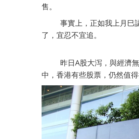
售。
事實上，正如我上月巳
了，宜忍不宜追。
A
昨日
股大泻，與經濟
中，香港有些股票，仍然值得