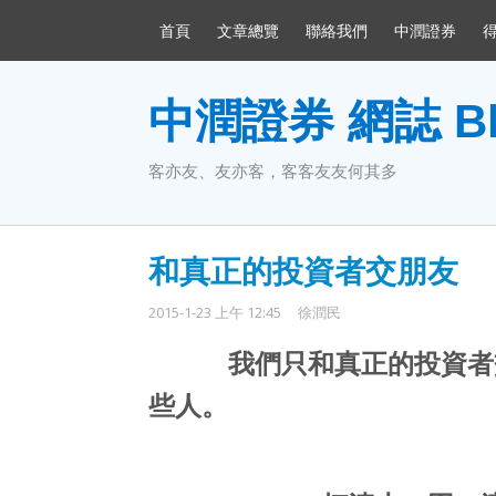
首頁
文章總覽
聯絡我們
中潤證券
中潤證券 網誌 Bl
客亦友、友亦客，客客友友何其多
和真正的投資者交朋友
2015-1-23 上午 12:45
徐潤民
我們只和真正的投資者
些人。