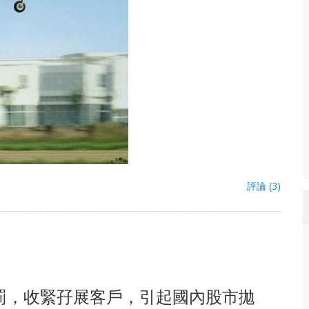
評論 (3)
罰，收緊孖展客戶，引起國內股市拋