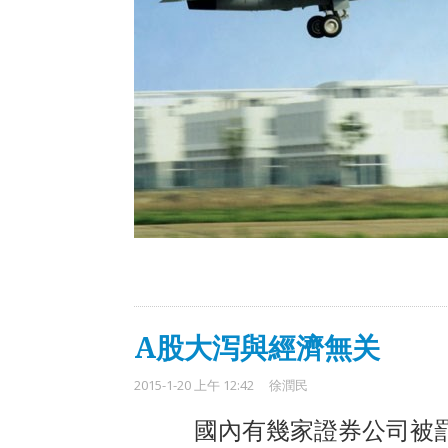
A股大泻與經濟無关
2015-1-20 上午 12:42
徐潤民
國內有幾家證券公司被