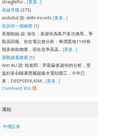
straightfor...
[更多...]
表妹牙痛
(373)
asdsdsd 說: delhi escorts
[更多...]
告訴你一個秘密
(1)
長期粉絲 說: 徐生：多謝你為客戶多次換馬，爭
取高回報。你在電台曾分析：華潤置地1109有
很多收租物業，現在息率高及...
[更多...]
買戰後重建股
(1)
Ann AU 說: 徐老闆：早晨😀多謝你的分析，受
益好多👍隨著西藏超級水電站開工，今年已
來，DEEPSEEK,KIM...
[更多...]
Comment RSS
連結
中潤証券