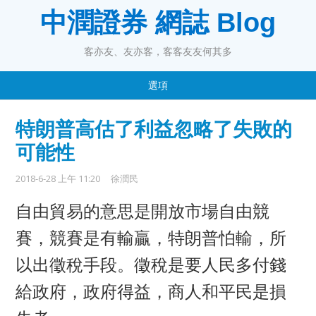
中潤證券 網誌 Blog
客亦友、友亦客，客客友友何其多
選項
特朗普高估了利益忽略了失敗的
可能性
2018-6-28 上午 11:20
徐潤民
自由貿易的意思是開放市場自由競
賽，競賽是有輸贏，特朗普怕輸，所
以出徵稅手段。
徵稅是要人民多付錢
給政府，政府得益，商人和平民是損