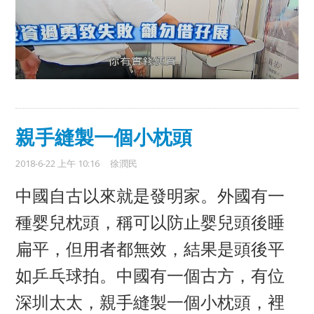
親手縫製一個小枕頭
2018-6-22 上午 10:16
徐潤民
中國自古以來就是發明家。外國有一
種婴兒枕
頭
，稱可以防止婴兒頭後睡
扁平，但用者都無效
，
結果是頭後平
如乒乓球拍
。中國有一個古方，有位
深圳太太，親手縫製一個小枕頭，裡