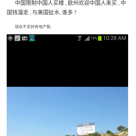
中国限制中国人买楼
欧州欢迎中国人来买
中
,
,
国钱溜走
与美国扯水
谁多
,
,
?
现在不宜持有地产股。