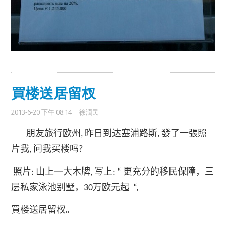
買楼送居留杈
2013-6-20 下午 08:14
徐潤民
朋友旅行欧州
昨日到达塞浦路斯
發了一張照
,
,
片我
问我买楼吗
,
?
照片
山上一大木牌
写上
更充分的移民保障，三
:
,
: “
层私家泳池别墅，
万欧元起
30
“,
買楼送居留杈。