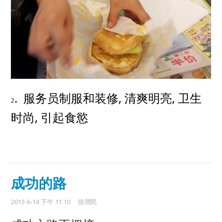
.
,
,
服务员制服和装修
清爽明亮
卫生
2
,
时尚
引起食慾
成功的路
2013-6-14 下午 11:10
徐潤民