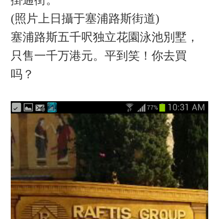
掛通街。
(
照片上日攝于塞浦路斯街道
)
塞浦路斯五千呎独立花園泳池別墅，
只售一千万港元。平到笑！你去買
吗？