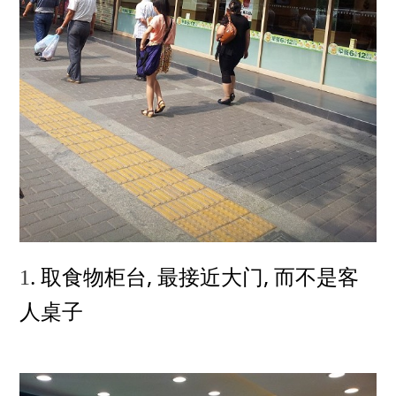
.
,
,
1
取食物柜台
最接近大门
而不是客
人桌子