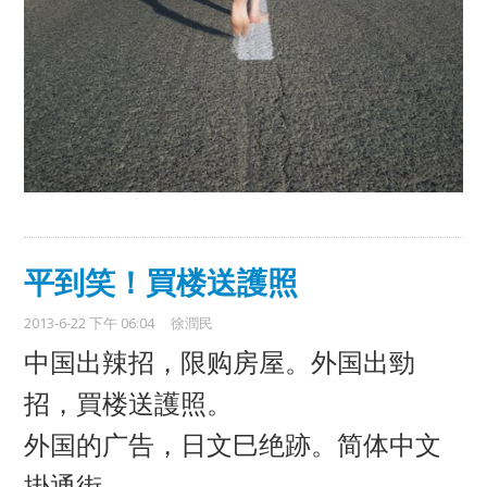
平到笑！買楼送護照
2013-6-22 下午 06:04
徐潤民
中国出辣招，限购房屋。外国出勁
招，買楼送護照。
外国的广告，日文巳绝跡。简体中文