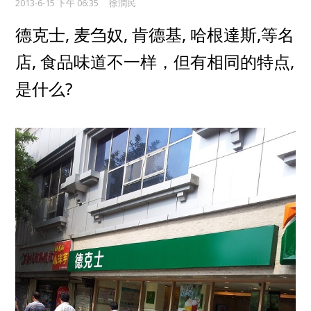
2013-6-15 下午 06:35
徐潤民
,
,
,
,
德克士
麦刍奴
肯德基
哈根達斯
等名
,
食品味道不一样，但
,
店
有相同的特点
?
是什么