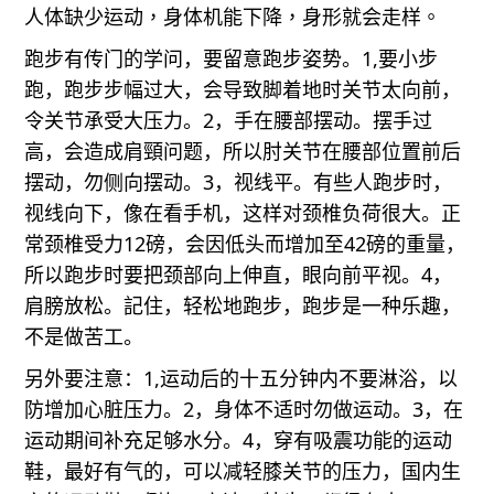
人体缺少运动
，
身体机能下降，身形就会走样。
跑步有传
门
的学问，要留意跑步姿势。
1,
要小步
跑，跑步步幅过大，会导致脚
着地时关
节
太向前，
令
关节承受大压力。
2
，手在腰部
摆动
。摆手过
高，会造
成肩頸问题，所以肘关节在腰部位置前后
摆动，勿侧向摆动。
3
，视线平。有
些人跑步时，
视线向下，像在看手机，这样对颈椎负荷很大。正
常颈椎受力
12
磅，会因低头而增加至
42
磅的重量，
所以跑步时要把颈部向上伸
直
，眼向
前平视。
4
，
肩膀放松。
記住，
轻松
地
跑步
，跑步
是一种乐趣
，
不是做苦
工
。
另外要注意：
1,
运动后的十五分钟内不要淋浴，以
防增加心脏压力。
2
，身体
不适时勿做运动。
3
，在
运动期间补充足够水分。
4
，穿有吸震功能的运动
鞋，最好有气的，可以减轻膝关节的压力，国内生