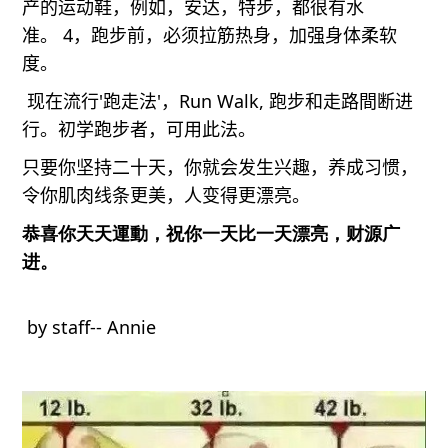
产的运动鞋，例如，安
达，特步，都很有水
准。
4，
跑步前，必须拉筋热身，加强身体柔软
度
。
现在流行'跑走法'，Run W
alk,
跑步和走路
間断
进
行
。初
学
跑步
者
，可
用此
法
。
只要你坚持二十
天，你就会发生兴趣，养成习惯，
令你肌肉线条更美，人变
得更漂亮
。
恭喜
你天天運動，祝你一天比一天漂亮
，
财源广
进
。
by staff-- Annie