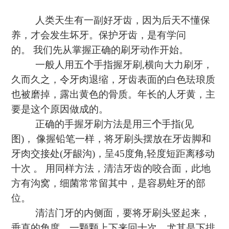
人类天生有一副好牙齿，因为后天不懂保
养，才会发生坏牙。保护牙齿，是有学问
的。
我们先从掌握正确的刷牙动作开始。
一般人用五
个
手指握牙刷
,
横向大力刷牙，
久而久之，令牙肉退缩，牙齿表面的白色珐琅质
也被磨掉，露出黄色的骨质。年长的人牙黄，主
要是这个原因做成的。
正确的手握牙刷方法是用三
个
手指
(
见
图
)
，
像握铅笔一样，将牙刷头摆放在牙齿脚和
牙肉交接处
(
牙龈沟
)
，呈
45
度角
,
轻度短距离移动
十次
。
用同样方法，清洁牙齿的咬合面，此地
方有沟窝，细菌常常留其中，是容易蛀牙的部
位。
清洁门牙的内侧面，要将牙刷头竖起来，
垂直的角度，一颗颗上下来回十次。尤其是下排