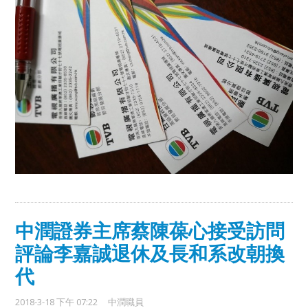
中潤證券主席蔡陳葆心接受訪問
評論李嘉誠退休及長和系改朝換
代
2018-3-18 下午 07:22
中潤職員