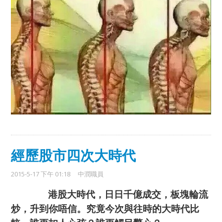
經歷股市四次大時代
2015-5-17 下午 01:18
中潤職員
港股大時代，日日千億成交，板塊輪流
炒，升到你唔信。究竟今次與往時的大時代比