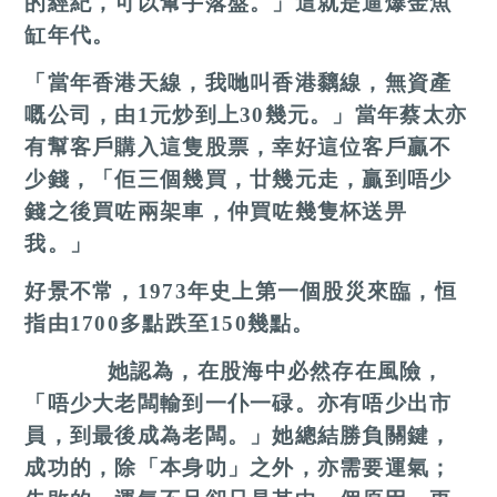
的經紀，可以幫手落盤。」這就是逼爆金魚
缸年代。
「當年香港天線，我哋叫香港黐線，無資產
嘅公司，由
1
元炒到上
30
幾元。」當年蔡太亦
有幫客戶購入這隻股票，幸好這位客戶贏不
少錢，「佢三個幾買，廿幾元走，贏到唔少
錢之後買咗兩架車，仲買咗幾隻杯送畀
我。」
好景不常，
1973
年史上第一個股災來臨，恒
指由
1700
多點跌至
150
幾點。
她認為，在股海中必然存在風險，
「唔少大老闆輸到一仆一碌。亦有唔少出市
員，到最後成為老闆。」她總結勝負關鍵，
成功的，除「本身叻」之外，亦需要運氣；