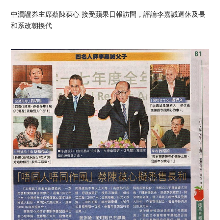
中潤證券主席蔡陳葆心 接受蘋果日報訪問，評論李嘉誠退休及長
和系改朝換代