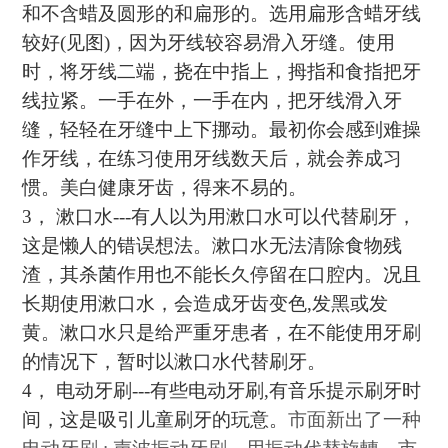
和不含蜡及圆形的和扁形的。选用扁形含蜡牙线
较好
(
见图
)
，因为牙线较容易滑入牙缝。使用
时，将牙线二端，挠在中指上，拇指和食指把牙
线拉紧。一手在外，一手在内，把牙线滑入牙
缝，轻轻在牙缝中上下挪动。最初你会感到难操
作牙线，在练习使用牙线数天后，就会养成习
惯。美白健康牙齿，得来不易的。
3
，
漱口水
---
有人以为用漱口水可以代替刷牙，
这是懒人的错误想法。漱口水无法清除食物残
渣，其杀菌作用也不能长久停留在口腔内。况且
长期使用漱口水，会造成牙齿变色
,
发黑或发
黄。漱口水只是给严重牙患者，在不能使用牙刷
的情况下，暂时以漱口水代替刷牙。
4
，
电动牙刷
---
有些电动牙刷
,
有音乐提示刷牙时
间，这是吸引儿童刷牙的玩意。
市面新出了一种