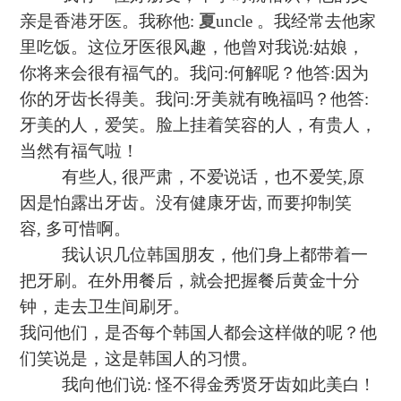
亲是香港牙医。我称他
:
夏
uncle
。我经常去他家
里吃饭。这位牙医很风趣，他曾对我说
:
姑娘，
你将来会很有福气的。我问
:
何解呢？他答
:
因为
你的牙齿长得美。我问
:
牙美就有晚福吗？他答
:
牙美的人，爱笑。脸上挂着笑容的人，有贵人，
当然有福气啦！
有些人
,
很严肃，不爱说话，也不爱笑
,
原
因是怕露出牙齿。没有健康牙齿
,
而要抑制笑
容
,
多可惜啊。
我认识几位韩国朋友，他们身上都带着一
把牙刷。在外用餐后，就会把握餐后黄金十分
钟，走去卫生间刷牙。
我问他们，是否每个韩国人都会这样做的呢？他
们笑说是，这是韩国人的习惯。
我向他们说
:
怪不得金秀贤牙齿如此美白
!