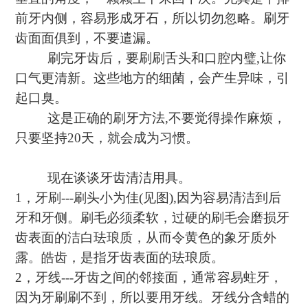
前牙内侧，容易形成牙石，所以切勿忽略。刷牙
齿面面俱到，不要遣漏。
刷完牙齿后，要刷刷舌头和口腔内璧
,
让你
口气更清新。这些地方的细菌，会产生异味，引
起口臭。
这是正确的刷牙方法
,
不要觉得操作麻烦，
只要坚持
20
天，就会成为习惯。
现在谈谈牙齿清洁用具。
1
，牙刷
---
刷头小为佳
(
见图
),
因为容易清洁到后
牙和牙侧。刷毛必须柔软，过硬的刷毛会磨损牙
齿表面的洁白珐琅质，从而令黄色的象牙质外
露。皓齿，是指牙齿表面的珐琅质。
2
，牙线
---
牙齿之间的邻接面，通常容易蛀牙，
因为牙刷刷不到，所以要用牙线。牙线分含蜡的