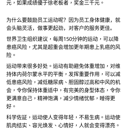
元，如果成绩優于徐老板者，奖金三千元
。
为什么要鼓励员工运动呢
？因为员工身体健康
，
就
会头脑灵活
，
做事更起
劲
，
对客户
的
服务更佳
。
世界卫生组织建议，每周
150
分钟的运动，可以降
患癌风险
，
尤其是超重会增
加更年期患上乳癌的风
险。
运动带来很多好处。运动有助避免体重增加，对维
持体内荷尔蒙水平的平
衡，发挥重要作用，可以减
低患癌风险
，
减低糖尿病
、
胆固醇
过高
和中风的
机
会，令你保持体重适中，
有
完美的身型体态，
令你
更满意自己，精神饱
满，减少情绪忧郁
，
睡得更
好。
科学佐証，运动使人变得年轻，不
易
生病
。运动使
肌肉结实、容光焕发、心
情好，人就会变得漂亮。