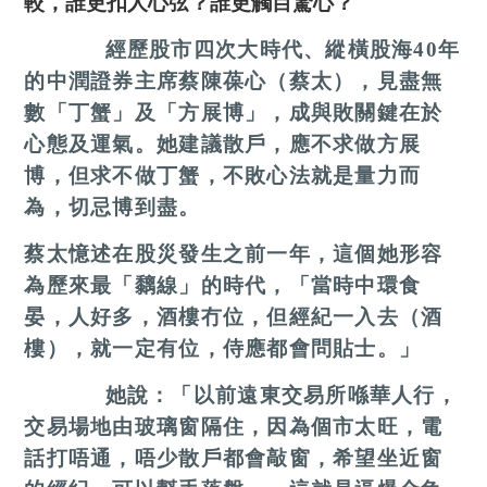
較，誰更扣人心弦？誰更觸目驚心？
經歷股市四次大時代、縱橫股海
40
年
的中潤證券主席蔡陳葆心（蔡太），見盡無
數「丁蟹」及「方展博」，成與敗關鍵在於
心態及運氣。她建議散戶，應不求做方展
博，但求不做丁蟹，不敗心法就是量力而
為，切忌博到盡。
蔡太憶述在股災發生之前一年，這個她形容
為歷來最「黐線」的時代，「當時中環食
晏，人好多，酒樓冇位，但經紀一入去（酒
樓），就一定有位，侍應都會問貼士。」
她說：「以前遠東交易所喺華人行，
交易場地由玻璃窗隔住，因為個市太旺，電
話打唔通，唔少散戶都會敲窗，希望坐近窗