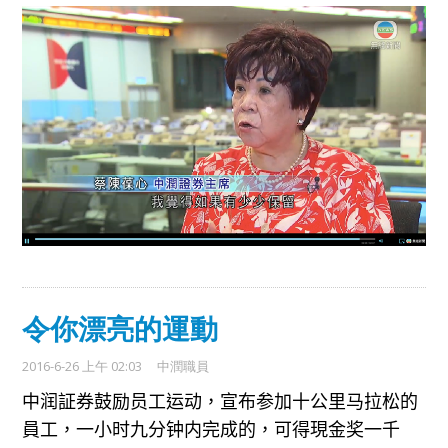
令你漂亮的運動
2016-6-26 上午 02:03
中潤職員
中润証券
鼓励员工运动，宣布参加十公里马拉松
的
員工
，一小时九分钟内完
成
的
，可得現金奖一千