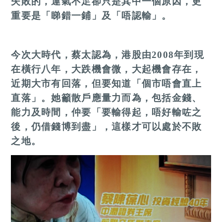
失敗的，運氣不足卻只是其中一個原因，更
重要是「睇錯一鋪」及「唔認輸」。
今次大時代，蔡太認為，港股由
2008
年到現
在橫行八年，大跌機會微，大起機會存在，
近期大市有回落，但要知道「個市唔會直上
直落」。她籲散戶應量力而為，包括金錢、
能力及時間，仲要「要輸得起，唔好輸咗之
後，仍借錢博到盡」，這樣才可以處於不敗
之地。