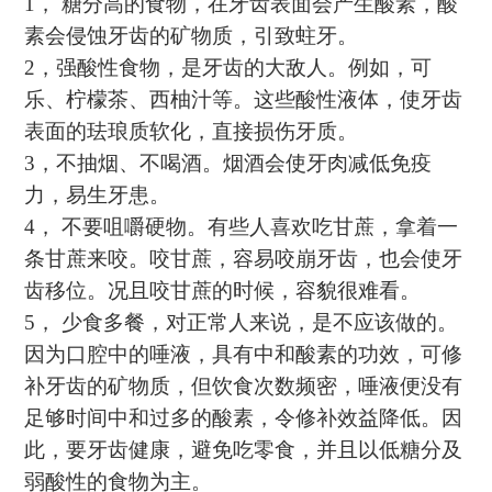
1
，
糖分高的食物，在牙齿表面会产生酸素，酸
素会侵蚀牙齿的矿物质，引致蛀牙。
2
，强酸性食物，是牙齿的大敌人。例如，可
乐、柠檬茶、西柚汁等。这些酸性液体，使牙齿
表面的珐琅质软化，直接损伤牙质。
3
，不抽烟、不喝酒。烟酒会使牙肉减低免疫
力，易生牙患。
4
，
不要咀嚼硬物。有些人喜欢吃甘蔗，拿着一
条甘蔗来咬。咬甘蔗，容易咬崩牙齿，也会使牙
齿移位。况且咬甘蔗的时候，容貌很难看。
5
，
少食多餐，对正常人来说，是不应该做的。
因为口腔中的唾液，具有中和酸素的功效，可修
补牙齿的矿物质，但饮食次数频密，唾液便没有
足够时间中和过多的酸素，令修补效益降低。因
此，要牙齿健康，避免吃零食，并且以低糖分及
弱酸性的食物为主。