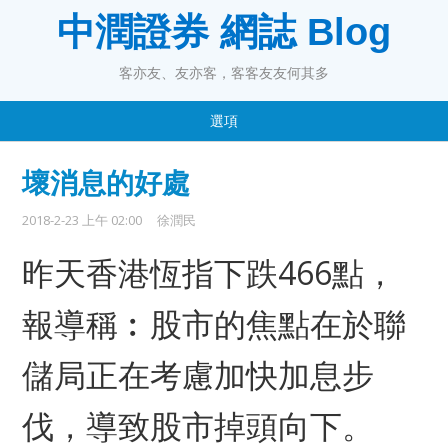
中潤證券 網誌 Blog
客亦友、友亦客，客客友友何其多
選項
壞消息的好處
2018-2-23 上午 02:00
徐潤民
昨天香港恆指下跌466點，
報導稱︰股市的焦點在於聯
儲局正在考慮加快加息步
伐，導致股市掉頭向下。