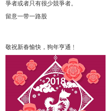
爭者或者只有很少競爭者。
留意一带一路股
敬祝新春愉快，狗年亨通﹗