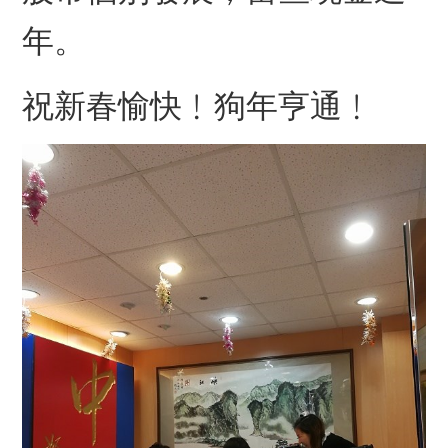
年。
祝新春愉快﹗狗年亨通﹗