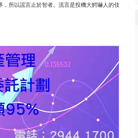
界，所以謡言止於智者。流言是投機大鰐嚇人的伎
。