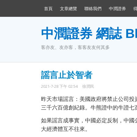
首頁
文章總覽
聯絡我們
中潤證券
中潤證券 網誌 Bl
客亦友、友亦客，客客友友何其多
謡言止於智者
2021-7-28 下午 02:54
徐潤民
昨天市場謡言：美國政府將禁止公司投資
三千六百億創紀錄。牛熊證中的牛證七
如果謡言成事實，中國必定反制，中國
大經濟體互不往來。