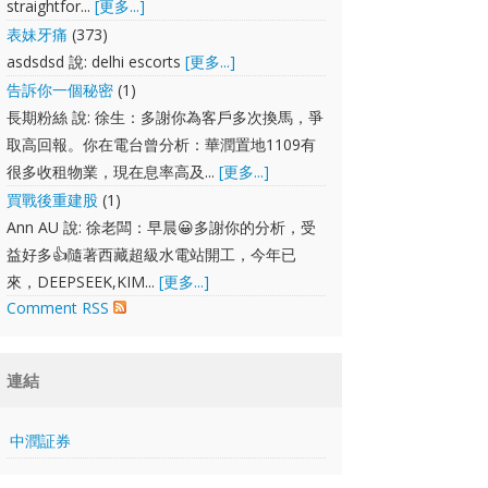
straightfor...
[更多...]
表妹牙痛
(373)
asdsdsd 說: delhi escorts
[更多...]
告訴你一個秘密
(1)
長期粉絲 說: 徐生：多謝你為客戶多次換馬，爭
取高回報。你在電台曾分析：華潤置地1109有
很多收租物業，現在息率高及...
[更多...]
買戰後重建股
(1)
Ann AU 說: 徐老闆：早晨😀多謝你的分析，受
益好多👍隨著西藏超級水電站開工，今年已
來，DEEPSEEK,KIM...
[更多...]
Comment RSS
連結
中潤証券