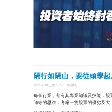
隔行如隔山，要從頭學起
2021-7-19 上午 10:57
徐潤民
每個行業，都有其專業知識及技能，股
師等的思維，考慮一隻股票的優劣及大