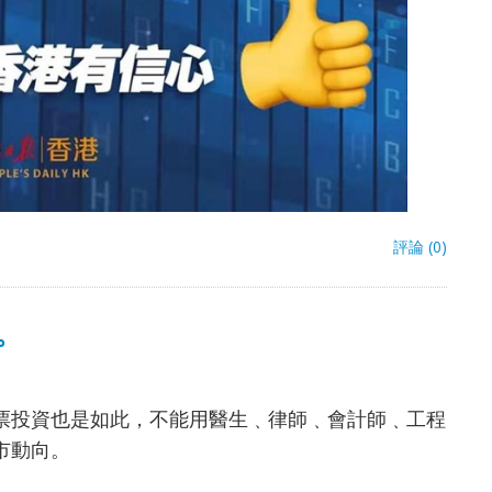
評論 (0)
。
票投資也是如此，不能用醫生﹑律師﹑會計師﹑工程
市動向。