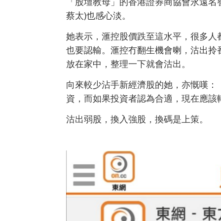
「股壇教母」的香港證券商協會永遠名
蔡太)也感心淡。
她表示，滙控股價跌至這水平，很多人
也要認輸。滙控冇翻生機會喇，沽出拎
放在家中，整理一下就會沽出。
向來較少沾手新經濟股的她，亦慨嘆：
資，而如果投資者認為合適，現在應該轉玩
沽出弱股，換入強股，換碼是上策。