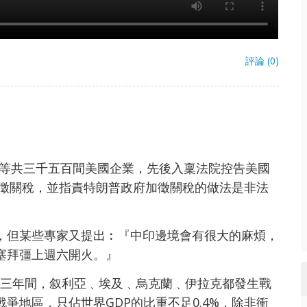
評論 (0)
la等共三千五百間美國企業，先後入稟法院控告美國
加徵關稅，並指責特朗普政府加徵關稅的做法是非法
，但某些專家又提出︰『中印邊境會有很大的麻煩，
塞拜彊上週六開火。』
4年，三年間，叙利亞﹑埃及﹑烏克蘭﹑伊拉克都發生戰
爭地區，只佔世界GDP的比重不足0.4%，除非衝