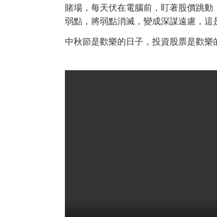
賭場，每天伏在電腦前，盯著股價跳動
弱點，將弱點消滅，變成深謀遠慮，這
中秋節是歡樂的日子，投資股票是歡樂