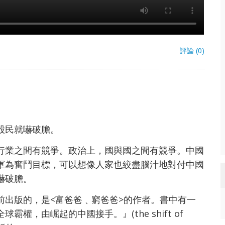
評論 (0)
股民就嚇破膽。
行業之間有競爭。政治上，國與國之間有競爭。中國
軍為奮鬥目標，可以想像人家也絞盡腦汁地對付中國
嚇破膽。
前出版的，是<富爸爸﹑窮爸爸>的作者。書中有一
權，由崛起的中國接手。』(the shift of