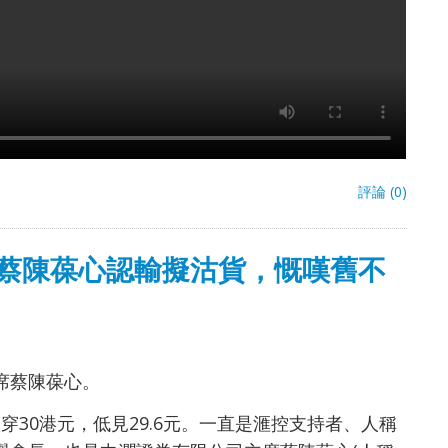
評論 (0)
蔡陳葆心認輸擬沽貨，慨嘆舊不
席
蔡陳葆心
。
曾跌穿30港元，低見29.6元。一直是滙控支持者、人稱