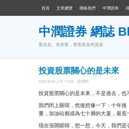
首頁
文章總覽
聯絡我們
中潤證券
中潤證券 網誌 Bl
客亦友、友亦客，客客友友何其多
投資股票關心的是未來
2020-9-30 上午 11:34
徐潤民
投資股票關心的是未來，不是過去，也
我們闭上眼睛，然後想像一下：十年後
董，加油站都成為七十層的大厦，最底
现在張開眼睛，想一想，今天，我們是