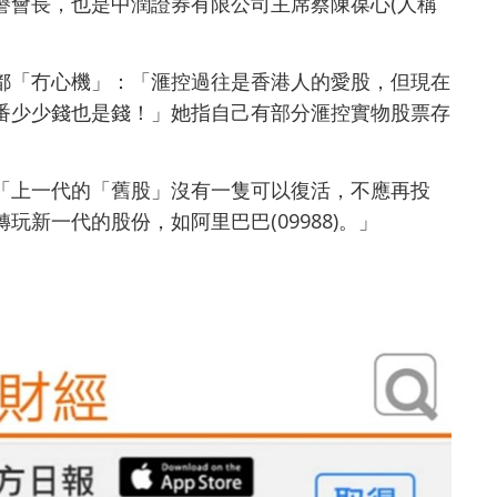
譽會長，也是中潤證券有限公司主席蔡陳葆心(人稱
都「冇心機」：「滙控過往是香港人的愛股，但現在
番少少錢也是錢！」她指自己有部分滙控實物股票存
「上一代的「舊股」沒有一隻可以復活，不應再投
新一代的股份，如阿里巴巴(09988)。」