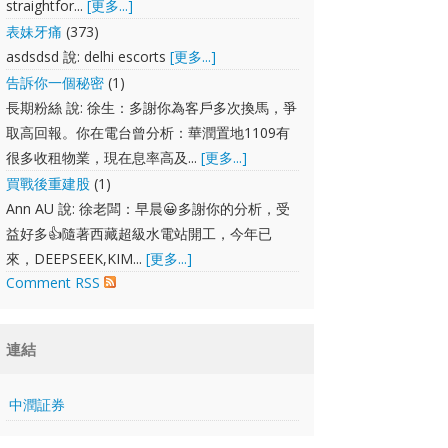
straightfor...
[更多...]
表妹牙痛
(373)
asdsdsd 說: delhi escorts
[更多...]
告訴你一個秘密
(1)
長期粉絲 說: 徐生：多謝你為客戶多次換馬，爭
取高回報。你在電台曾分析：華潤置地1109有
很多收租物業，現在息率高及...
[更多...]
買戰後重建股
(1)
Ann AU 說: 徐老闆：早晨😀多謝你的分析，受
益好多👍隨著西藏超級水電站開工，今年已
來，DEEPSEEK,KIM...
[更多...]
Comment RSS
連結
中潤証券