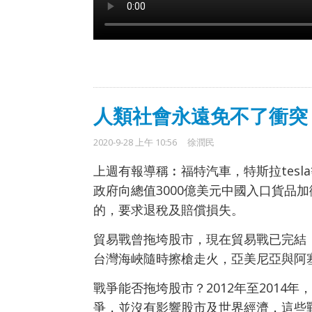
人類社會永遠免不了衝突
2020-9-28 上午 10:56
徐潤民
上週有報導稱︰福特汽車，特斯拉tes
政府向總值3000億美元中國入口貨品
的，要求退稅及賠償損失。
貿易戰曾拖垮股市，現在貿易戰已完結
台灣海峽隨時擦槍走火，亞美尼亞與阿
戰爭能否拖垮股市？2012年至201
爭，並沒有影響股市及世界經濟，這些戰