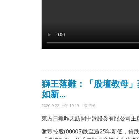
獅王落難：「股壇教母」
如新…
2020-9-22 上午 10:19
徐潤民
東方日報昨天訪問中潤證券有限公司主
滙豐控股(00005)跌至逾25年新低，