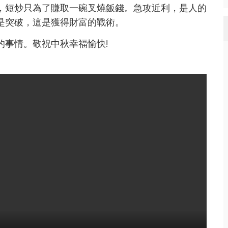
，短炒只為了賺取一碗叉燒飯錢。急攻近利，是人的
是突破，這是獲得財富的戰術。
的事情。敬祝中秋幸福愉快!