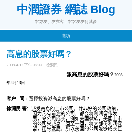
中潤證券 網誌 Blog
客亦友、友亦客，客客友友何其多
選項
高息的股票好嗎？
2008-4-12 下午 06:09
徐潤民
派高息的股票好嗎？
2008
年4
月13
日
客户
問
：選擇投资派
高息的股票好嗎？
徐
润
民
答
：
派
发
高息的上市公司
，并非好的公司政策，
因
为
凡有前途的公司，都
会将
利
润
留作
发
展，令公司成
长
，例如美
国
微
软
，美
国
上市
的公司只派息半厘至一厘，
将
大部份利
润
保
留，用
来发
展，所以美
国
的公司能
够
成
长
巨