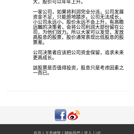
大，股价可以年年上升。
一家公司，如果
将
利
润完全
分派，公司
发
展
资
金不足，只能原地踏步。公司
无
法成
长
，
小公司永
远
小，股价永
远
不
会
上升，有高瞻
远瞩
的
决
策者，
会将
公司利
润大部份
留在公
司，
为
他
们
效力。所以大家可以
发觉
，
发
放
高股息的股票，股价通常表
现
比低股息
的
股
票差。
公司
决
策者
应该
把公司
资
金保留，追求未
来
更高成
长
。
該股票是否值得投资
，
股息只是考虑因素之
一而已
。
首頁
|
文章總覽
|
聯絡我們
|
登入
|
UP