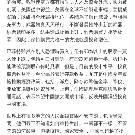
的衝突。戰爭使雙方都有損失，人才及資金外流，國力被
削弱，美國從中得益。美國在全球不斷製造事端，宣揚威
脅論，以維持全球霸權地位。各國為了應付威脅，爭相擴
充軍力，武器競賽天天舉行，不斷發展推陳出新的武器，
鈔票越印越多，結果造成物價上升，鈔票購買力相等於
零。因此，保持購買力唯一的方法就是投資增值。
巴菲特雖然在別人恐懼時買入，但有90%以上的股票一買
入便下跌，包括可口可樂等，有些跌幅超過一半。我也不
能準確預測股市何時見底，但是，目前的股市水平，投資
股票收益率，至少高於銀行存款收益，尤其是中國今年實
施推動經濟政策，包括，減息、降存款準備金率、降稅、
開放市場吸引外資等等。上週，法國總理馬克龍與習近平
通電話，表示希望中國擴大開放市場，反映外國渴望投資
中國市場。
世界上有很多地方的人民面臨貧困不安問題，包括烏克
蘭，他們甚至不知道如何維持生計。中國卻不一樣，不管
問題如何嚴重，包括疫情、國家安全 ，中國已超越了物