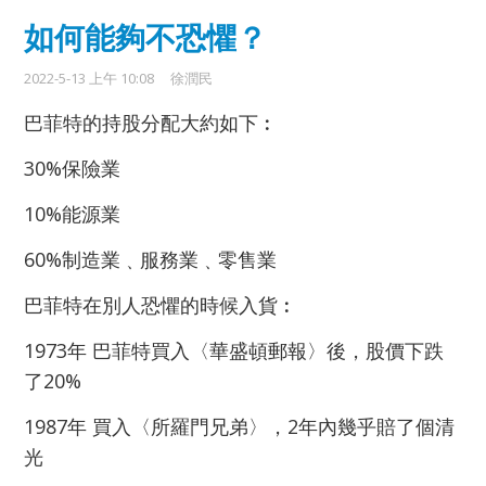
如何能夠不恐懼？
2022-5-13 上午 10:08
徐潤民
巴菲特的持股分配大約如下︰
30%保險業
10%能源業
60%制造業﹑服務業﹑零售業
巴菲特在別人恐懼的時候入貨︰
1973年 巴菲特買入〈華盛頓郵報〉後，股價下跌
了20%
1987年 買入〈所羅門兄弟〉，2年內幾乎賠了個清
光