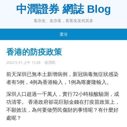
中潤證券 網誌 Blog
客亦友、友亦客，客客友友何其多
選項
香港的防疫政策
2022-5-31 上午 11:28
徐潤民
前天深圳已無本土新增病例，新冠病毒無症狀感染
者有5例，4例為香港輸入，1例為喀麥隆輸入。
深圳人口超過一千萬人，實行72小時核酸驗測，成
功清零。 香港政府卻花巨額金錢在打疫苗政策上，
不願效法，為何要做勞民傷財的事情呢？有什麼好
處呢？