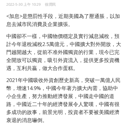
2022-5-30 上午 10:29
徐潤民
<加息>是懲罰性手段，近期美國為了壓通脹，以加
息去減市民消費及企業擴張。
中國卻不一樣，中國物價穩定及實行減息減稅，預
計今年退稅減稅2.5萬億元，中國擴大對外開放，大
門越開越大，從前不准外國獨資的行業，現今已完
全開放可以獨資，吸引外資流入，提供更多投資機
遇，互利共贏，做大合作蛋糕。
2021年中國吸收外資創歷史新高，突破一萬億人民
幣，增速14.9%，中國今年著力擴大內需，協助中
小企生產，努力推動經濟發展，中國走中國的道
路，中國近二十年的經濟發展令人驚嘆，中國有很
多成功的故事，前景光明，投資者不要被美國經濟
衰退的消息嚇倒。