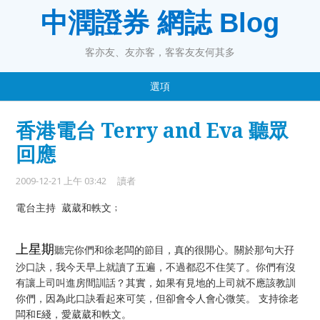
中潤證券 網誌 Blog
客亦友、友亦客，客客友友何其多
選項
香港電台 Terry and Eva 聽眾
回應
2009-12-21 上午 03:42
讀者
電台主持 葳葳和軼文﹔
上星期
聽完你們和徐老闆的節目，真的很開心。關於那句大孖
沙口訣，我今天早上就讀了五遍，不過都忍不住笑了。你們有沒
有讓上司叫進房間訓話？其實，如果有見地的上司就不應該教訓
你們，因為此口訣看起來可笑，但卻會令人會心微笑。 支持徐老
闆和E綫，愛葳葳和軼文。