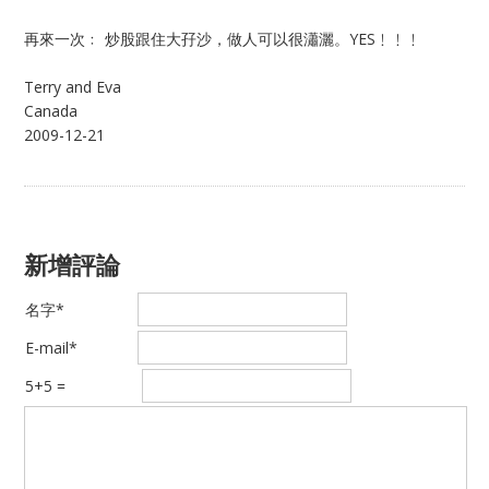
再來一次﹕ 炒股跟住大孖沙，做人可以很瀟灑。YES﹗﹗﹗
Terry and Eva
Canada
2009-12-21
新增評論
名字*
E-mail*
5+5 =