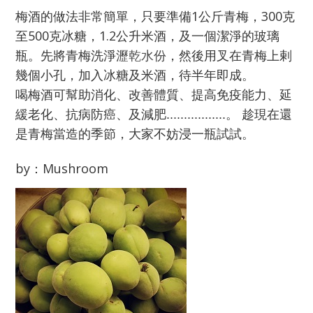
梅酒的做法非常簡單，只要準備1公斤青梅，
300克
至500克冰糖，1.2公升米酒，及一個潔淨的玻璃
瓶。
先將青梅洗淨
，然後用叉在青梅上剌
瀝乾水份
幾個小孔，
加入冰糖及米酒，待半年即成。
喝梅酒可
幫助消化、改善體質、提高免疫能力、延
緩老化、抗病防癌、及減肥.................。 趁現在還
瓶試試。
是青梅當造的季節，大家不妨浸一
by：Mushroom