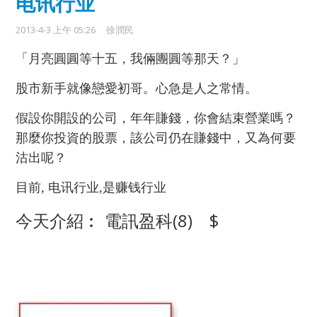
电讯行业
2013-4-3 上午 05:26
徐潤民
「月亮圓圓等十五，我倆團圓等那天？」
股市新手就像戀愛初哥。心急是人之常情。
假設你開設的公司，年年賺錢，你會結束營業嗎？
那麼你投資的股票，該公司仍在賺錢中，又為何要
沽出呢？
目前, 电讯行业,是赚钱行业
(8) $
今天介紹︰
電訊盈科