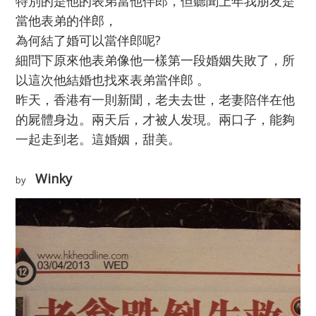
特別的是他的表弟當他伴郎，但聽聞上年我朋友是
當他表弟的伴郎，
為何結了婚可以當伴郎呢?
細問下原來他表弟像他一樣第一段婚姻失敗了，所
以這次他結婚也找來表弟當伴郎 。
昨天，香港有一則新聞，老夫去世，老妻陪伴在他
的屍體身边。兩天后，才被人发現。兩口子，能夠
一起走到老。
這
婚姻，甜美。
Winky
by