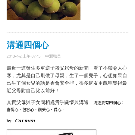
溝通四個心
2013-4-2 上午 07:45
中潤職員
最近一連發生多單逆子殺父弒母的新聞，看了不禁令人心
寒，
尤其是自己剛做了母親，生了一個兒子，
心想如果自
己生了個女兒的話是否會安全些，
很多網友更戲稱覺得最
近父母對自己比以前好！
其實父母與子女間相處貴乎關懷與溝通，
溝通要有四個心︰
喜悅心、包容心、讚美心、愛心。
Carmen
by