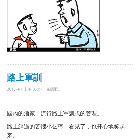
路上軍訓
2013-4-1 上午 05:07
徐潤民
國內的酒家，流行
路上
軍訓式的管理。
路上經過的苦惱小乞丐，看见了，
也开心地笑起
来。